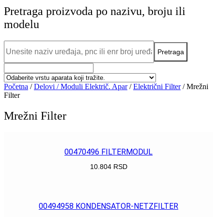
Pretraga proizvoda po nazivu, broju ili
modelu
Početna
/
Delovi / Moduli Električ. Apar
/
Električni Filter
/ Mrežni
Filter
Mrežni Filter
00470496 FILTERMODUL
10.804
RSD
POGLEDAJ
00494958 KONDENSATOR-NETZFILTER