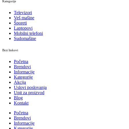
Kategorije
Televizori
Veš mašine
Šporeti
Laptopovi
Mobilni telefoni
Sudomašine
Brzi linkovi
Početna
Brendovi
Informacije
Kategorije
Akcija
Uslovi poslovanja
Upit za proizvod
Blog
Kontakt
Početna
Brendovi
Informacije
Kategorije