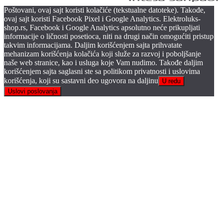
Poštovani, ovaj sajt koristi kolačiće (tekstualne datoteke). Takođe,
ovaj sajt koristi Facebook Pixel i Google Analytics. Elektroluks-
shop.rs, Facebook i Google Analytics apsolutno neće prikupljati
informacije o ličnosti posetioca, niti na drugi način omogućiti pristup
takvim informacijama. Daljim korišćenjem sajta prihvatate
mehanizam korišćenja kolačića koji služe za razvoj i poboljšanje
naše web stranice, kao i usluga koje Vam nudimo. Takođe daljim
korišćenjem sajta saglasni ste sa politikom privatnosti i uslovima
korišćenja, koji su sastavni deo ugovora na daljinu
U redu
Uslovi poslovanja