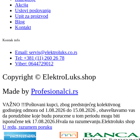
Akcija
Uslovi poslovanja
Upit za proizvod
Blog
Kontakt
Kontak info
Email: servis@elektroluks.co.rs
Tel: +381 (11) 260 26 78
Viber: 0644729012
Copyright © ElektroLuks.shop
Made by
Profesionalci.rs
VAŽNO !!!Poštovani kupci, zbog predstojećeg kolektivnog
godisnjeg odmora od 1.08.2026 do 15.08.2026 , obaveštavamo vas
da porudzbine koje budu porucene u tom periodu mogu biti
isporučene tek 17.08.2026.Hvala na razumevanju.Elektroluks shop
U redu, razumem poruku