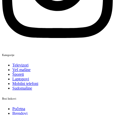
Kategorije
Televizori
Veš mašine
Šporeti
Laptopovi
Mobilni telefoni
Sudomašine
Brzi linkovi
Početna
Brendovi