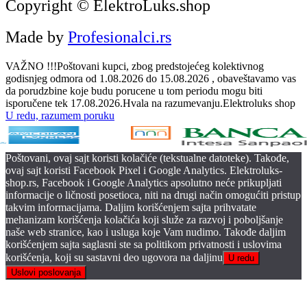
Copyright © ElektroLuks.shop
Made by
Profesionalci.rs
VAŽNO !!!Poštovani kupci, zbog predstojećeg kolektivnog
godisnjeg odmora od 1.08.2026 do 15.08.2026 , obaveštavamo vas
da porudzbine koje budu porucene u tom periodu mogu biti
isporučene tek 17.08.2026.Hvala na razumevanju.Elektroluks shop
U redu, razumem poruku
Poštovani, ovaj sajt koristi kolačiće (tekstualne datoteke). Takođe,
ovaj sajt koristi Facebook Pixel i Google Analytics. Elektroluks-
shop.rs, Facebook i Google Analytics apsolutno neće prikupljati
informacije o ličnosti posetioca, niti na drugi način omogućiti pristup
takvim informacijama. Daljim korišćenjem sajta prihvatate
mehanizam korišćenja kolačića koji služe za razvoj i poboljšanje
naše web stranice, kao i usluga koje Vam nudimo. Takođe daljim
korišćenjem sajta saglasni ste sa politikom privatnosti i uslovima
korišćenja, koji su sastavni deo ugovora na daljinu
U redu
Uslovi poslovanja