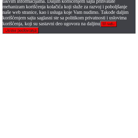
takvim informacijama. Daljim korišćenjem sajta prihvatate
mehanizam korišćenja kolačića koji služe za razvoj i poboljšanje
naše web stranice, kao i usluga koje Vam nudimo. Takođe daljim
korišćenjem sajta saglasni ste sa politikom privatnosti i uslovima
korišćenja, koji su sastavni deo ugovora na daljinu
U redu
Uslovi poslovanja