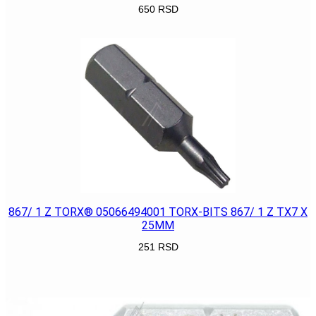
650
RSD
POGLEDAJ
867/ 1 Z TORX® 05066494001 TORX-BITS 867/ 1 Z TX7 X
25MM
251
RSD
POGLEDAJ