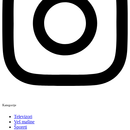
Kategorije
Televizori
Veš mašine
Šporeti