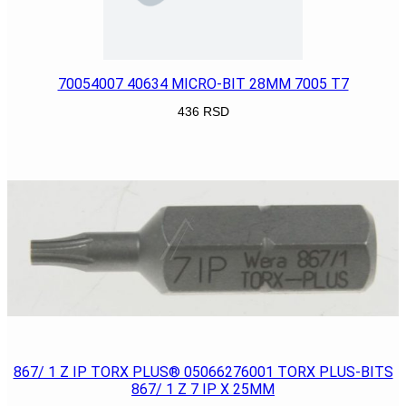
70054007 40634 MICRO-BIT 28MM 7005 T7
436
RSD
POGLEDAJ
867/ 1 Z IP TORX PLUS® 05066276001 TORX PLUS-BITS
867/ 1 Z 7 IP X 25MM