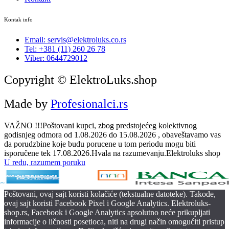
Kontak info
Email: servis@elektroluks.co.rs
Tel: +381 (11) 260 26 78
Viber: 0644729012
Copyright © ElektroLuks.shop
Made by
Profesionalci.rs
VAŽNO !!!Poštovani kupci, zbog predstojećeg kolektivnog
godisnjeg odmora od 1.08.2026 do 15.08.2026 , obaveštavamo vas
da porudzbine koje budu porucene u tom periodu mogu biti
isporučene tek 17.08.2026.Hvala na razumevanju.Elektroluks shop
U redu, razumem poruku
Poštovani, ovaj sajt koristi kolačiće (tekstualne datoteke). Takođe,
ovaj sajt koristi Facebook Pixel i Google Analytics. Elektroluks-
shop.rs, Facebook i Google Analytics apsolutno neće prikupljati
informacije o ličnosti posetioca, niti na drugi način omogućiti pristup