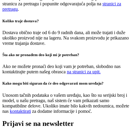
stranicu za pretragu i popunite odgovarajuća polja na
stranici za
pretragu
.
Koliko traje dostava?
Dostava obično traje od 6 do 9 radnih dana, ali može trajati i duže
ukoliko proizvod nije na lageru. Na svakom proizvodu je prikazano
vreme trajanja dostave.
Šta ako ne pronađem deo koji mi je potreban?
Ako ne možete pronaći deo koji vam je potreban, slobodno nas
kontaktirajte putem našeg obrasca
na stranici za upit.
Kako mogu biti siguran da će deo odgovarati mom uređaju?
Unosom tačnih podataka o vašem uređaju, kao što su serijski broj i
model, u našu pretragu, naš sistem će vam prikazati samo
kompatibilne delove. Ukoliko imate bilo kakvih nedoumica, možete
nas
kontaktirati
za dodatne informacije i pomoć.
Prijavi se na newsletter