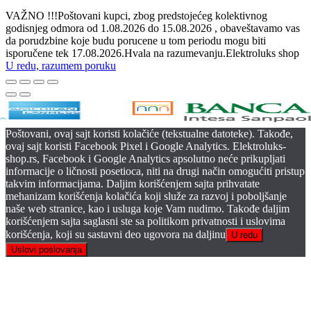
VAŽNO !!!Poštovani kupci, zbog predstojećeg kolektivnog
godisnjeg odmora od 1.08.2026 do 15.08.2026 , obaveštavamo vas
da porudzbine koje budu porucene u tom periodu mogu biti
isporučene tek 17.08.2026.Hvala na razumevanju.Elektroluks shop
U redu, razumem poruku
Poštovani, ovaj sajt koristi kolačiće (tekstualne datoteke). Takođe,
ovaj sajt koristi Facebook Pixel i Google Analytics. Elektroluks-
shop.rs, Facebook i Google Analytics apsolutno neće prikupljati
informacije o ličnosti posetioca, niti na drugi način omogućiti pristup
takvim informacijama. Daljim korišćenjem sajta prihvatate
mehanizam korišćenja kolačića koji služe za razvoj i poboljšanje
naše web stranice, kao i usluga koje Vam nudimo. Takođe daljim
korišćenjem sajta saglasni ste sa politikom privatnosti i uslovima
korišćenja, koji su sastavni deo ugovora na daljinu
U redu
Uslovi poslovanja