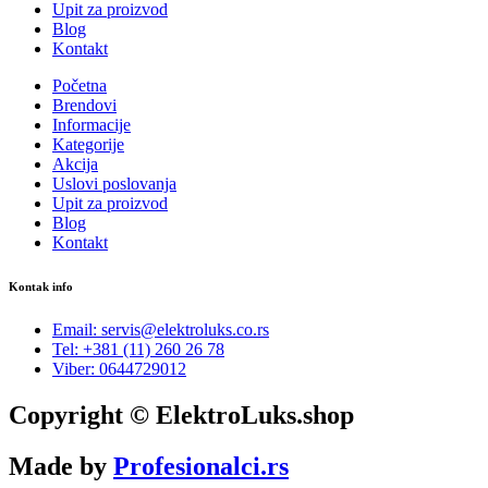
Upit za proizvod
Blog
Kontakt
Početna
Brendovi
Informacije
Kategorije
Akcija
Uslovi poslovanja
Upit za proizvod
Blog
Kontakt
Kontak info
Email: servis@elektroluks.co.rs
Tel: +381 (11) 260 26 78
Viber: 0644729012
Copyright © ElektroLuks.shop
Made by
Profesionalci.rs