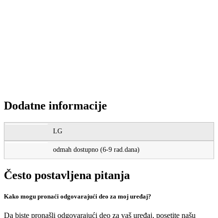
MREŽNI KABL ZA LAPTOP 2,0M
915
RSD
EAD62397302 MREŽNI PRIKLJUČNI KABL
4.218
RSD
Dodatne informacije
LG
odmah dostupno (6-9 rad.dana)
Često postavljena pitanja
Kako mogu pronaći odgovarajući deo za moj uređaj?
Da biste pronašli odgovarajući deo za vaš uređaj, posetite našu