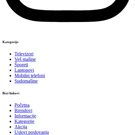
Kategorije
Televizori
Veš mašine
Šporeti
Laptopovi
Mobilni telefoni
Sudomašine
Brzi linkovi
Početna
Brendovi
Informacije
Kategorije
Akcija
Uslovi poslovanja