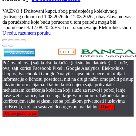
VAŽNO !!!Poštovani kupci, zbog predstojećeg kolektivnog
godisnjeg odmora od 1.08.2026 do 15.08.2026 , obaveštavamo vas
da porudzbine koje budu porucene u tom periodu mogu biti
isporučene tek 17.08.2026.Hvala na razumevanju.Elektroluks shop
U redu, razumem poruku
Poštovani, ovaj sajt koristi kolačiće (tekstualne datoteke). Takođe,
ovaj sajt koristi Facebook Pixel i Google Analytics. Elektroluks-
shop.rs, Facebook i Google Analytics apsolutno neće prikupljati
informacije o ličnosti posetioca, niti na drugi način omogućiti pristup
takvim informacijama. Daljim korišćenjem sajta prihvatate
mehanizam korišćenja kolačića koji služe za razvoj i poboljšanje
naše web stranice, kao i usluga koje Vam nudimo. Takođe daljim
korišćenjem sajta saglasni ste sa politikom privatnosti i uslovima
korišćenja, koji su sastavni deo ugovora na daljinu
U redu
Uslovi poslovanja