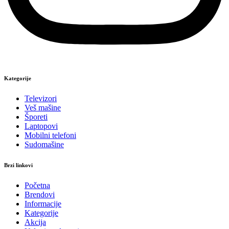
Kategorije
Televizori
Veš mašine
Šporeti
Laptopovi
Mobilni telefoni
Sudomašine
Brzi linkovi
Početna
Brendovi
Informacije
Kategorije
Akcija