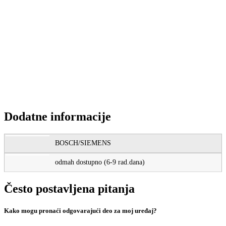
Zamenski proizvodi:
00462503 PAPUČICA USISIVAČA
4.307
RSD
Dodatne informacije
BOSCH/SIEMENS
odmah dostupno (6-9 rad.dana)
Često postavljena pitanja
Kako mogu pronaći odgovarajući deo za moj uređaj?