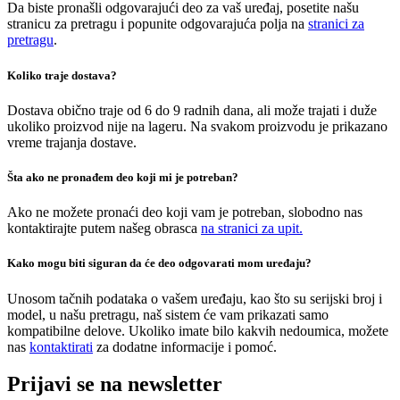
Da biste pronašli odgovarajući deo za vaš uređaj, posetite našu
stranicu za pretragu i popunite odgovarajuća polja na
stranici za
pretragu
.
Koliko traje dostava?
Dostava obično traje od 6 do 9 radnih dana, ali može trajati i duže
ukoliko proizvod nije na lageru. Na svakom proizvodu je prikazano
vreme trajanja dostave.
Šta ako ne pronađem deo koji mi je potreban?
Ako ne možete pronaći deo koji vam je potreban, slobodno nas
kontaktirajte putem našeg obrasca
na stranici za upit.
Kako mogu biti siguran da će deo odgovarati mom uređaju?
Unosom tačnih podataka o vašem uređaju, kao što su serijski broj i
model, u našu pretragu, naš sistem će vam prikazati samo
kompatibilne delove. Ukoliko imate bilo kakvih nedoumica, možete
nas
kontaktirati
za dodatne informacije i pomoć.
Prijavi se na newsletter