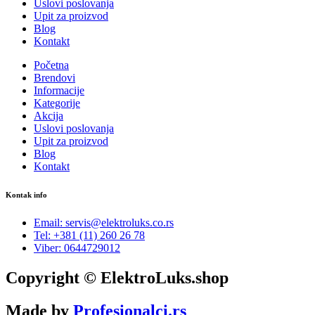
Uslovi poslovanja
Upit za proizvod
Blog
Kontakt
Početna
Brendovi
Informacije
Kategorije
Akcija
Uslovi poslovanja
Upit za proizvod
Blog
Kontakt
Kontak info
Email: servis@elektroluks.co.rs
Tel: +381 (11) 260 26 78
Viber: 0644729012
Copyright © ElektroLuks.shop
Made by
Profesionalci.rs