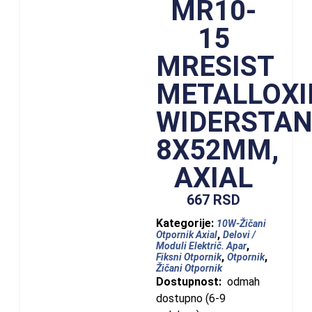
MR10-
15
MRESIST
METALLOXI
WIDERSTAN
8X52MM,
AXIAL
667
RSD
Kategorije:
10W-Žičani
,
Otpornik Axial
Delovi /
,
Moduli Električ. Apar
,
,
Fiksni Otpornik
Otpornik
Žičani Otpornik
Dostupnost:
odmah
dostupno (6-9