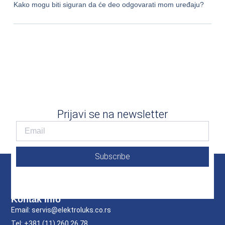
Kako mogu biti siguran da će deo odgovarati mom uređaju?
Prijavi se na newsletter
Subscribe
Kontak Info
Email: servis@elektroluks.co.rs
Tel: +381 (11) 260 26 78