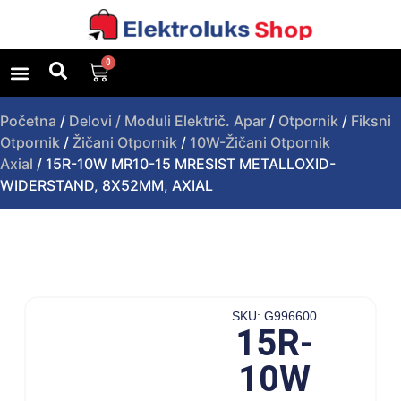
0
Uslovi poslovanja
Upit za proizvod
Početna
/
Delovi / Moduli Električ. Apar
/
Otpornik
/
Fiksni
Otpornik
/
Žičani Otpornik
/
10W-Žičani Otpornik
Axial
/ 15R-10W MR10-15 MRESIST METALLOXID-
WIDERSTAND, 8X52MM, AXIAL
SKU: G996600
15R-
10W