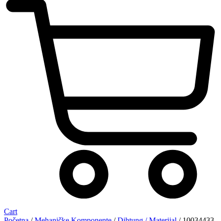
Cart
Početna
/
Mehaničke Komponente
/
Dihtung / Materijal
/ 10034433