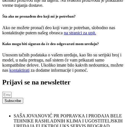
ukoliko proizvod nije na lageru. Na svakom proizvodu je prikazano
vreme trajanja dostave.
Šta ako ne pronađem deo koji mi je potreban?
Ako ne možete pronaći deo koji vam je potreban, slobodno nas
kontaktirajte putem našeg obrasca
na stranici za upit.
Kako mogu biti siguran da će deo odgovarati mom uređaju?
Unosom tačnih podataka o vašem uređaju, kao što su serijski broj i
model, u našu pretragu, naš sistem će vam prikazati samo
kompatibilne delove. Ukoliko imate bilo kakvih nedoumica, možete
nas
kontaktirati
za dodatne informacije i pomoć.
Prijavi se na newsletter
Subscribe
SAŠA JOVANOVIĆ PR POPRAVKA I PRODAJA BELE
TEHNIKE RASHLADNIH KLIMA I UGOSTITELJSKIH
UREĐAJA ELEKTROLUKS SERVIS BEOGRAD