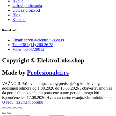
Akcija
Uslovi poslovanja
Upit za proizvod
Blog
Kontakt
Kontak info
Email: servis@elektroluks.co.rs
Tel: +381 (11) 260 26 78
Viber: 0644729012
Copyright © ElektroLuks.shop
Made by
Profesionalci.rs
VAŽNO !!!Poštovani kupci, zbog predstojećeg kolektivnog
godisnjeg odmora od 1.08.2026 do 15.08.2026 , obaveštavamo vas
da porudzbine koje budu porucene u tom periodu mogu biti
isporučene tek 17.08.2026.Hvala na razumevanju.Elektroluks shop
U redu, razumem poruku