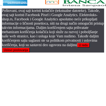
Poštovani, ovaj sajt koristi kolačiće (tekstualne datoteke). Takođe,
ovaj sajt koristi Facebook Pixel i Google Analytics. Elektroluks-
shop.rs, Facebook i Google Analytics apsolutno neće prikupljati
informacije o ličnosti posetioca, niti na drugi način omogućiti pristup
takvim informacijama. Daljim korišćenjem sajta prihvatate
mehanizam korišćenja kolačića koji služe za razvoj i poboljšanje
naše web stranice, kao i usluga koje Vam nudimo. Takođe daljim
korišćenjem sajta saglasni ste sa politikom privatnosti i uslovima
korišćenja, koji su sastavni deo ugovora na daljinu
U redu
Uslovi poslovanja