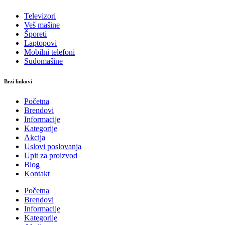
Televizori
Veš mašine
Šporeti
Laptopovi
Mobilni telefoni
Sudomašine
Brzi linkovi
Početna
Brendovi
Informacije
Kategorije
Akcija
Uslovi poslovanja
Upit za proizvod
Blog
Kontakt
Početna
Brendovi
Informacije
Kategorije