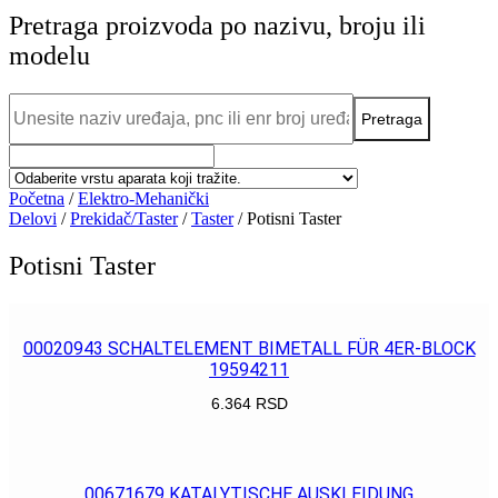
Pretraga proizvoda po nazivu, broju ili
modelu
Početna
/
Elektro-Mehanički
Delovi
/
Prekidač/Taster
/
Taster
/ Potisni Taster
Potisni Taster
00020943 SCHALTELEMENT BIMETALL FÜR 4ER-BLOCK
19594211
6.364
RSD
POGLEDAJ
00671679 KATALYTISCHE AUSKLEIDUNG