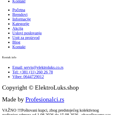
Kontakt
Početna
Brendovi
Informacije
Kategorije
Akcija
Uslovi poslovanja
Upit za proizvod
Blog
Kontakt
Kontak info
Email: servis@elektroluks.co.rs
Tel: +381 (11) 260 26 78
Viber: 0644729012
Copyright © ElektroLuks.shop
Made by
Profesionalci.rs
VAŽNO !!!Poštovani kupci, zbog predstojećeg kolektivnog
godisnjeg odmora od 1.08.2026 do 15.08.2026 , obaveštavamo vas