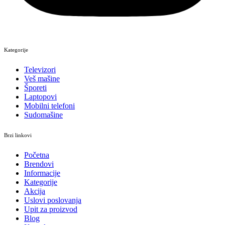
Kategorije
Televizori
Veš mašine
Šporeti
Laptopovi
Mobilni telefoni
Sudomašine
Brzi linkovi
Početna
Brendovi
Informacije
Kategorije
Akcija
Uslovi poslovanja
Upit za proizvod
Blog