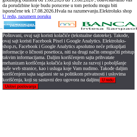
da porudzbine koje budu porucene u tom periodu mogu biti
isporučene tek 17.08.2026.Hvala na razumevanju.Elektroluks shop
U redu, razumem poruku
Poštovani, ovaj sajt koristi kolačiće (tekstualne datoteke). Takođe,
ovaj sajt koristi Facebook Pixel i Google Analytics. Elektroluks-
shop.rs, Facebook i Google Analytics apsolutno neće prikupljati
informacije o ličnosti posetioca, niti na drugi način omogućiti pristup
takvim informacijama. Daljim korišćenjem sajta prihvatate
mehanizam korišćenja kolačića koji služe za razvoj i poboljšanje
naše web stranice, kao i usluga koje Vam nudimo. Takođe daljim
korišćenjem sajta saglasni ste sa politikom privatnosti i uslovima
korišćenja, koji su sastavni deo ugovora na daljinu
U redu
Uslovi poslovanja