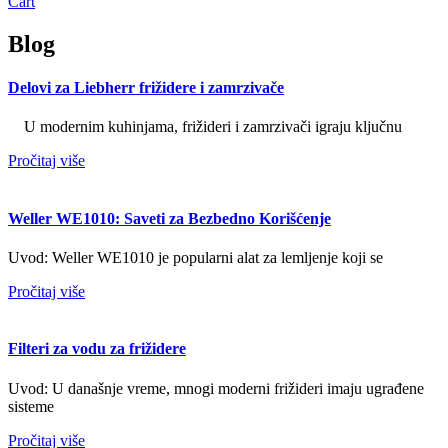
Cart
Blog
Delovi za Liebherr frižidere i zamrzivače
U modernim kuhinjama, frižideri i zamrzivači igraju ključnu
Pročitaj više
Weller WE1010: Saveti za Bezbedno Korišćenje
Uvod: Weller WE1010 je popularni alat za lemljenje koji se
Pročitaj više
Filteri za vodu za frižidere
Uvod: U današnje vreme, mnogi moderni frižideri imaju ugrađene
sisteme
Pročitaj više