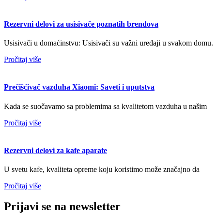
Rezervni delovi za usisivače poznatih brendova
Usisivači u domaćinstvu: Usisivači su važni uređaji u svakom domu.
Pročitaj više
Prečišćivač vazduha Xiaomi: Saveti i uputstva
Kada se suočavamo sa problemima sa kvalitetom vazduha u našim
Pročitaj više
Rezervni delovi za kafe aparate
U svetu kafe, kvaliteta opreme koju koristimo može značajno da
Pročitaj više
Prijavi se na newsletter