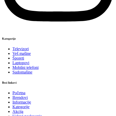
Kategorije
Televizori
Veš mašine
Šporeti
Laptopovi
Mobilni telefoni
Sudomašine
Brzi linkovi
Početna
Brendovi
Informacije
Kategorije
Akcija