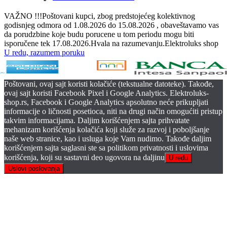
VAŽNO !!!Poštovani kupci, zbog predstojećeg kolektivnog
godisnjeg odmora od 1.08.2026 do 15.08.2026 , obaveštavamo vas
da porudzbine koje budu porucene u tom periodu mogu biti
isporučene tek 17.08.2026.Hvala na razumevanju.Elektroluks shop
U redu, razumem poruku
Poštovani, ovaj sajt koristi kolačiće (tekstualne datoteke). Takođe,
ovaj sajt koristi Facebook Pixel i Google Analytics. Elektroluks-
shop.rs, Facebook i Google Analytics apsolutno neće prikupljati
informacije o ličnosti posetioca, niti na drugi način omogućiti pristup
takvim informacijama. Daljim korišćenjem sajta prihvatate
mehanizam korišćenja kolačića koji služe za razvoj i poboljšanje
naše web stranice, kao i usluga koje Vam nudimo. Takođe daljim
korišćenjem sajta saglasni ste sa politikom privatnosti i uslovima
korišćenja, koji su sastavni deo ugovora na daljinu
U redu
Uslovi poslovanja