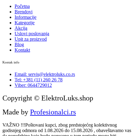
Početna
Brendovi
Informacije
Kategorije
Akcija
Uslovi poslovanja
Upit za proizvod
Blog
Kontakt
Kontak info
Email: servis@elektroluks.co.rs
Tel: +381 (11) 260 26 78
Viber: 0644729012
Copyright © ElektroLuks.shop
Made by
Profesionalci.rs
VAŽNO !!!Poštovani kupci, zbog predstojećeg kolektivnog
godisnjeg odmora od 1.08.2026 do 15.08.2026 , obaveštavamo vas
da porudzbine koje budu porucene u tom periodu mogu biti