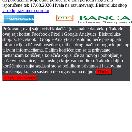
isporučene tek 17.08.2026.Hvala na razumevanju.Elektroluks shop
U redu, razumem poruku
Poštovani, ovaj sajt koristi kolačiće (tekstualne datoteke). Takođe,
ovaj sajt koristi Facebook Pixel i Google Analytics. Elektroluks-
shop.rs, Facebook i Google Analytics apsolutno neće prikupljati
informacije o ličnosti posetioca, niti na drugi način omogućiti pristup
takvim informacijama. Daljim korišćenjem sajta prihvatate
mehanizam korišćenja kolačića koji služe za razvoj i poboljšanje
naše web stranice, kao i usluga koje Vam nudimo. Takođe daljim
korišćenjem sajta saglasni ste sa politikom privatnosti i uslovima
korišćenja, koji su sastavni deo ugovora na daljinu
U redu
Uslovi poslovanja