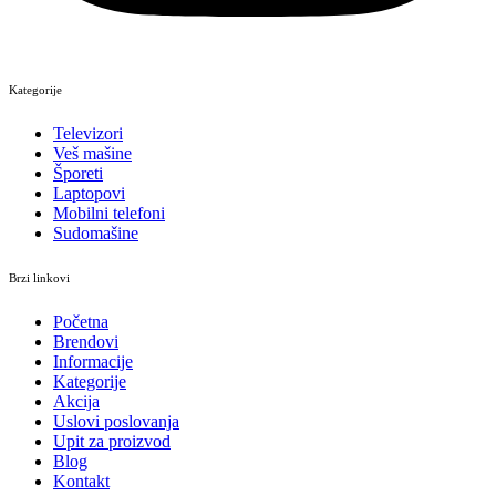
Kategorije
Televizori
Veš mašine
Šporeti
Laptopovi
Mobilni telefoni
Sudomašine
Brzi linkovi
Početna
Brendovi
Informacije
Kategorije
Akcija
Uslovi poslovanja
Upit za proizvod
Blog
Kontakt