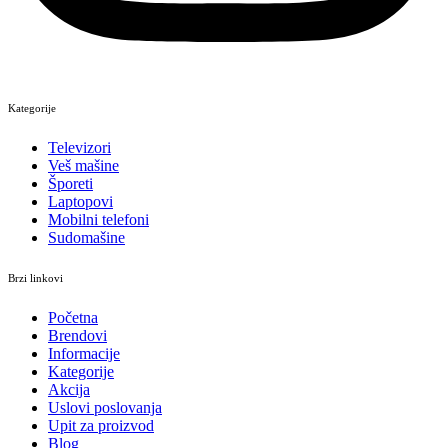
Kategorije
Televizori
Veš mašine
Šporeti
Laptopovi
Mobilni telefoni
Sudomašine
Brzi linkovi
Početna
Brendovi
Informacije
Kategorije
Akcija
Uslovi poslovanja
Upit za proizvod
Blog