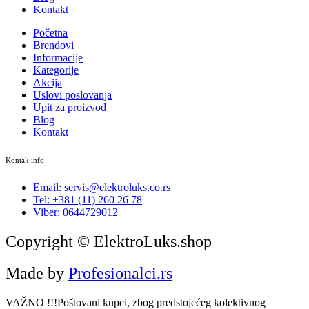
Kontakt
Početna
Brendovi
Informacije
Kategorije
Akcija
Uslovi poslovanja
Upit za proizvod
Blog
Kontakt
Kontak info
Email: servis@elektroluks.co.rs
Tel: +381 (11) 260 26 78
Viber: 0644729012
Copyright © ElektroLuks.shop
Made by
Profesionalci.rs
VAŽNO !!!Poštovani kupci, zbog predstojećeg kolektivnog