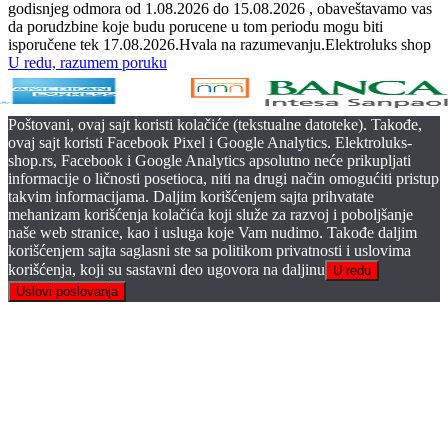
godisnjeg odmora od 1.08.2026 do 15.08.2026 , obaveštavamo vas
da porudzbine koje budu porucene u tom periodu mogu biti
isporučene tek 17.08.2026.Hvala na razumevanju.Elektroluks shop
U redu, razumem poruku
Poštovani, ovaj sajt koristi kolačiće (tekstualne datoteke). Takođe,
ovaj sajt koristi Facebook Pixel i Google Analytics. Elektroluks-
shop.rs, Facebook i Google Analytics apsolutno neće prikupljati
informacije o ličnosti posetioca, niti na drugi način omogućiti pristup
takvim informacijama. Daljim korišćenjem sajta prihvatate
mehanizam korišćenja kolačića koji služe za razvoj i poboljšanje
naše web stranice, kao i usluga koje Vam nudimo. Takođe daljim
korišćenjem sajta saglasni ste sa politikom privatnosti i uslovima
korišćenja, koji su sastavni deo ugovora na daljinu
U redu
Uslovi poslovanja