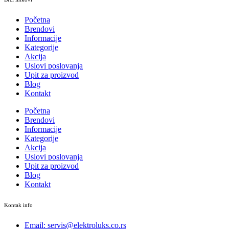
Početna
Brendovi
Informacije
Kategorije
Akcija
Uslovi poslovanja
Upit za proizvod
Blog
Kontakt
Početna
Brendovi
Informacije
Kategorije
Akcija
Uslovi poslovanja
Upit za proizvod
Blog
Kontakt
Kontak info
Email: servis@elektroluks.co.rs