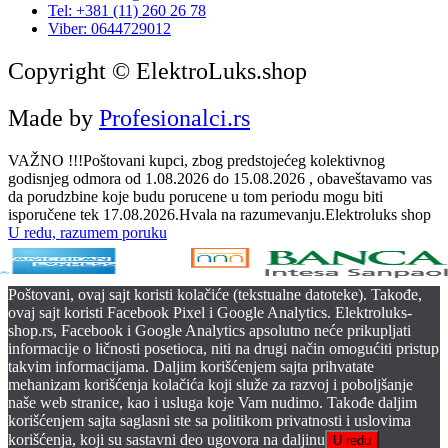
Tel: +381 (11) 260 26 78
Viber: 0644729012
Copyright © ElektroLuks.shop
Made by
Profesionalci.rs
VAŽNO !!!Poštovani kupci, zbog predstojećeg kolektivnog
godisnjeg odmora od 1.08.2026 do 15.08.2026 , obaveštavamo vas
da porudzbine koje budu porucene u tom periodu mogu biti
isporučene tek 17.08.2026.Hvala na razumevanju.Elektroluks shop
U redu, razumem poruku
Poštovani, ovaj sajt koristi kolačiće (tekstualne datoteke). Takođe,
ovaj sajt koristi Facebook Pixel i Google Analytics. Elektroluks-
shop.rs, Facebook i Google Analytics apsolutno neće prikupljati
informacije o ličnosti posetioca, niti na drugi način omogućiti pristup
takvim informacijama. Daljim korišćenjem sajta prihvatate
mehanizam korišćenja kolačića koji služe za razvoj i poboljšanje
naše web stranice, kao i usluga koje Vam nudimo. Takođe daljim
korišćenjem sajta saglasni ste sa politikom privatnosti i uslovima
korišćenja, koji su sastavni deo ugovora na daljinu
U redu