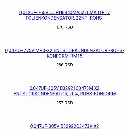
0,022UF-760VDC PHE840MA5220MA01R17
FOLIENKONDENSATOR, 22NF -ROHS-
170
RSD
POGLEDAJ
0,047UF-275V MP3-X2 ENTSTÖRKONDENSATOR -ROHS-
KONFORM-RM15
286
RSD
POGLEDAJ
0,047UF-305V B32921C3473M X2
ENTSTÖRKONDENSATOR, 20%, ROHS-KONFORM
257
RSD
POGLEDAJ
0,047UF-305V B32922C3473K X2