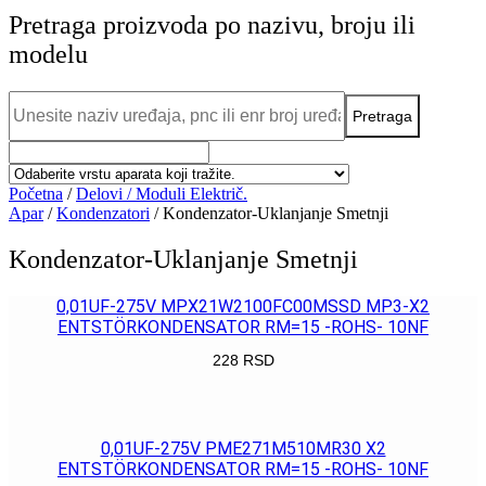
Pretraga proizvoda po nazivu, broju ili
modelu
Početna
/
Delovi / Moduli Električ.
Apar
/
Kondenzatori
/ Kondenzator-Uklanjanje Smetnji
Kondenzator-Uklanjanje Smetnji
0,01UF-275V MPX21W2100FC00MSSD MP3-X2
ENTSTÖRKONDENSATOR RM=15 -ROHS- 10NF
228
RSD
POGLEDAJ
0,01UF-275V PME271M510MR30 X2
ENTSTÖRKONDENSATOR RM=15 -ROHS- 10NF