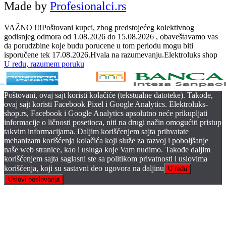
Made by
Profesionalci.rs
VAŽNO !!!Poštovani kupci, zbog predstojećeg kolektivnog
godisnjeg odmora od 1.08.2026 do 15.08.2026 , obaveštavamo vas
da porudzbine koje budu porucene u tom periodu mogu biti
isporučene tek 17.08.2026.Hvala na razumevanju.Elektroluks shop
U redu, razumem poruku
Poštovani, ovaj sajt koristi kolačiće (tekstualne datoteke). Takođe,
ovaj sajt koristi Facebook Pixel i Google Analytics. Elektroluks-
shop.rs, Facebook i Google Analytics apsolutno neće prikupljati
informacije o ličnosti posetioca, niti na drugi način omogućiti pristup
takvim informacijama. Daljim korišćenjem sajta prihvatate
mehanizam korišćenja kolačića koji služe za razvoj i poboljšanje
naše web stranice, kao i usluga koje Vam nudimo. Takođe daljim
korišćenjem sajta saglasni ste sa politikom privatnosti i uslovima
korišćenja, koji su sastavni deo ugovora na daljinu
U redu
Uslovi poslovanja