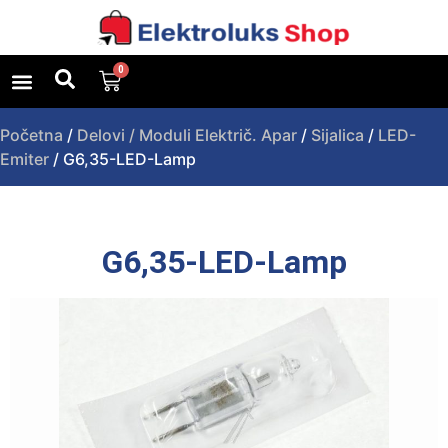
0
Uslovi poslovanja
Upit za proizvod
Početna
/
Delovi / Moduli Električ. Apar
/
Sijalica
/
LED-
Emiter
/ G6,35-LED-Lamp
G6,35-LED-Lamp