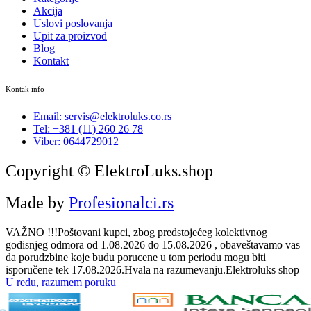
Akcija
Uslovi poslovanja
Upit za proizvod
Blog
Kontakt
Kontak info
Email: servis@elektroluks.co.rs
Tel: +381 (11) 260 26 78
Viber: 0644729012
Copyright © ElektroLuks.shop
Made by
Profesionalci.rs
VAŽNO !!!Poštovani kupci, zbog predstojećeg kolektivnog
godisnjeg odmora od 1.08.2026 do 15.08.2026 , obaveštavamo vas
da porudzbine koje budu porucene u tom periodu mogu biti
isporučene tek 17.08.2026.Hvala na razumevanju.Elektroluks shop
U redu, razumem poruku