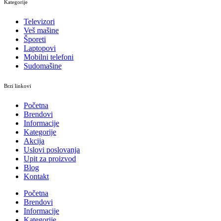
Kategorije
Televizori
Veš mašine
Šporeti
Laptopovi
Mobilni telefoni
Sudomašine
Brzi linkovi
Početna
Brendovi
Informacije
Kategorije
Akcija
Uslovi poslovanja
Upit za proizvod
Blog
Kontakt
Početna
Brendovi
Informacije
Kategorije