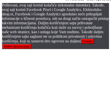
Poštovani, ovaj sajt koristi kolačiće (tekstualne datoteke). Takođe,
ovaj sajt koristi Facebook Pixel i Google Analytics. Elektroluks-
shop.rs, Facebook i Google Analytics apsolutno neće prikupljati
informacije o ličnosti posetioca, niti na drugi način omogućiti pristup
takvim informacijama. Daljim korišćenjem sajta prihvatate
mehanizam korišćenja kolačića koji služe za razvoj i poboljšanje
naše web stranice, kao i usluga koje Vam nudimo. Takođe daljim
korišćenjem sajta saglasni ste sa politikom privatnosti i uslovima
korišćenja, koji su sastavni deo ugovora na daljinu
U redu
Uslovi poslovanja