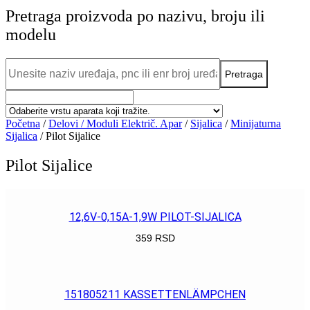
Pretraga proizvoda po nazivu, broju ili
modelu
Početna
/
Delovi / Moduli Električ. Apar
/
Sijalica
/
Minijaturna
Sijalica
/ Pilot Sijalice
Pilot Sijalice
12,6V-0,15A-1,9W PILOT-SIJALICA
359
RSD
POGLEDAJ
151805211 KASSETTENLÄMPCHEN