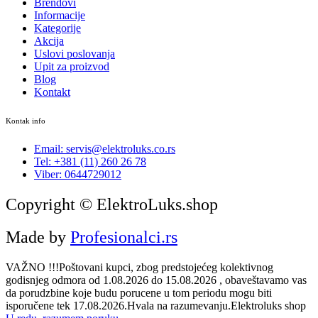
Brendovi
Informacije
Kategorije
Akcija
Uslovi poslovanja
Upit za proizvod
Blog
Kontakt
Kontak info
Email: servis@elektroluks.co.rs
Tel: +381 (11) 260 26 78
Viber: 0644729012
Copyright © ElektroLuks.shop
Made by
Profesionalci.rs
VAŽNO !!!Poštovani kupci, zbog predstojećeg kolektivnog
godisnjeg odmora od 1.08.2026 do 15.08.2026 , obaveštavamo vas
da porudzbine koje budu porucene u tom periodu mogu biti
isporučene tek 17.08.2026.Hvala na razumevanju.Elektroluks shop