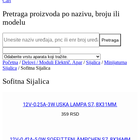
Cart
Pretraga proizvoda po nazivu, broju ili
modelu
Početna
/
Delovi / Moduli Električ. Apar
/
Sijalica
/
Minijaturna
Sijalica
/ Sofitna Sijalica
Sofitna Sijalica
12V-0,25A-3W USKA LAMPA S7, 8X31MM.
359
RSD
POGLEDAJ
12V-0,42A-5,0W SOFFITTENLÄMPCHEN S7, 8X36MM