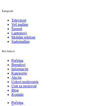
Kategorije
Televizori
Veš mašine
Šporeti
Laptopovi
Mobilni telefoni
Sudomašine
Brzi linkovi
Početna
Brendovi
Informacije
Kategorije
Akcija
Uslovi poslovanja
Upit za proizvod
Blog
Kontakt
Početna