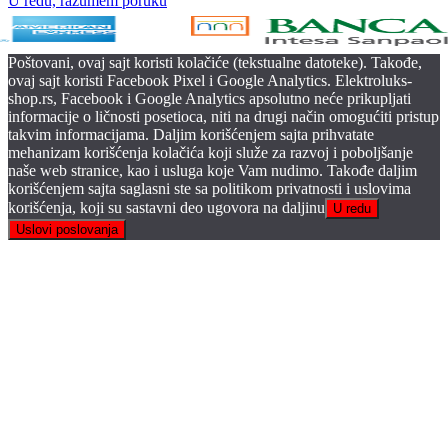
U redu, razumem poruku
Poštovani, ovaj sajt koristi kolačiće (tekstualne datoteke). Takođe,
ovaj sajt koristi Facebook Pixel i Google Analytics. Elektroluks-
shop.rs, Facebook i Google Analytics apsolutno neće prikupljati
informacije o ličnosti posetioca, niti na drugi način omogućiti pristup
takvim informacijama. Daljim korišćenjem sajta prihvatate
mehanizam korišćenja kolačića koji služe za razvoj i poboljšanje
naše web stranice, kao i usluga koje Vam nudimo. Takođe daljim
korišćenjem sajta saglasni ste sa politikom privatnosti i uslovima
korišćenja, koji su sastavni deo ugovora na daljinu
U redu
Uslovi poslovanja