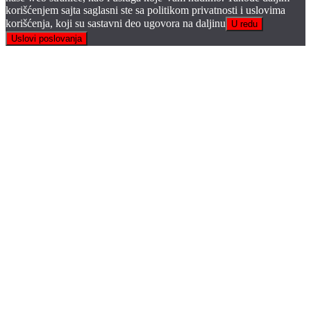
korišćenjem sajta saglasni ste sa politikom privatnosti i uslovima
korišćenja, koji su sastavni deo ugovora na daljinu
U redu
Uslovi poslovanja