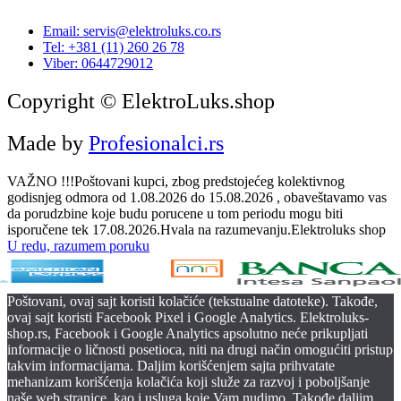
Email: servis@elektroluks.co.rs
Tel: +381 (11) 260 26 78
Viber: 0644729012
Copyright © ElektroLuks.shop
Made by
Profesionalci.rs
VAŽNO !!!Poštovani kupci, zbog predstojećeg kolektivnog
godisnjeg odmora od 1.08.2026 do 15.08.2026 , obaveštavamo vas
da porudzbine koje budu porucene u tom periodu mogu biti
isporučene tek 17.08.2026.Hvala na razumevanju.Elektroluks shop
U redu, razumem poruku
Poštovani, ovaj sajt koristi kolačiće (tekstualne datoteke). Takođe,
ovaj sajt koristi Facebook Pixel i Google Analytics. Elektroluks-
shop.rs, Facebook i Google Analytics apsolutno neće prikupljati
informacije o ličnosti posetioca, niti na drugi način omogućiti pristup
takvim informacijama. Daljim korišćenjem sajta prihvatate
mehanizam korišćenja kolačića koji služe za razvoj i poboljšanje
naše web stranice, kao i usluga koje Vam nudimo. Takođe daljim