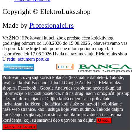
Copyright © ElektroLuks.shop
Made by
Profesionalci.rs
VAŽNO !!!Poštovani kupci, zbog predstojećeg kolektivnog
godisnjeg odmora od 1.08.2026 do 15.08.2026 , obaveštavamo vas
da porudzbine koje budu porucene u tom periodu mogu biti
isporučene tek 17.08.2026.Hvala na razumevanju.Elektroluks shop
U redu, razumem poruku
Poštovani, ovaj sajt koristi kolačiće (tekstualne datoteke). Takođe,
ovaj sajt koristi Facebook Pixel i Google Analytics. Elektroluks-
shop.rs, Facebook i Google Analytics apsolutno neće prikupljati
informacije o ličnosti posetioca, niti na drugi način omogućiti pristup
takvim informacijama. Daljim korišćenjem sajta prihvatate
mehanizam korišćenja kolačića koji služe za razvoj i poboljšanje
naše web stranice, kao i usluga koje Vam nudimo. Takođe daljim
korišćenjem sajta saglasni ste sa politikom privatnosti i uslovima
korišćenja, koji su sastavni deo ugovora na daljinu
U redu
Uslovi poslovanja