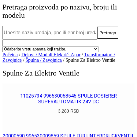
Pretraga proizvoda po nazivu, broju ili
modelu
Početna
/
Delovi / Moduli Električ. Apar
/
Transformatori /
Zavojnice
/
Špulna / Zavojnica
/ Spulne Za Elektro Ventile
Spulne Za Elektro Ventile
11025734 996530068546 SPULE DOSIERER
SUPERAUTOMATIK 24V DC
3.289
RSD
POGLEDAJ
20000590 996530009859 SPULE FÜR UNTERDRUCKVENTIL