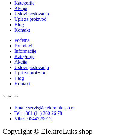
Kategorije
Akcija
Uslovi poslovanja
Upit za proizvod
Blog
Kontakt
Početna
Brendovi
Informacije
Kategorije
Akcija
Uslovi poslovanja
Upit za proizvod
Blog
Kontakt
Kontak info
Email: servis@elektroluks.co.rs
Tel: +381 (11) 260 26 78
Viber: 0644729012
Copyright © ElektroLuks.shop