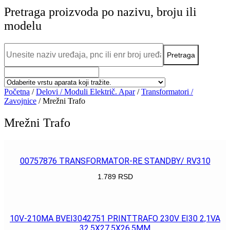
Pretraga proizvoda po nazivu, broju ili
modelu
Početna
/
Delovi / Moduli Električ. Apar
/
Transformatori /
Zavojnice
/ Mrežni Trafo
Mrežni Trafo
00757876 TRANSFORMATOR-RE STANDBY/ RV310
1.789
RSD
POGLEDAJ
10V-210MA BVEI3042751 PRINTTRAFO 230V EI30 2,1VA
32,5X27,5X26,5MM