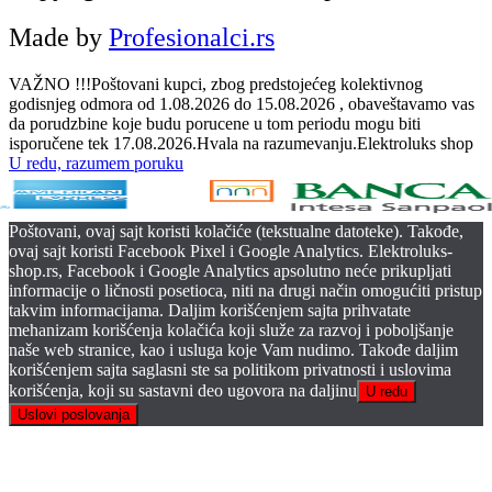
Made by
Profesionalci.rs
VAŽNO !!!Poštovani kupci, zbog predstojećeg kolektivnog
godisnjeg odmora od 1.08.2026 do 15.08.2026 , obaveštavamo vas
da porudzbine koje budu porucene u tom periodu mogu biti
isporučene tek 17.08.2026.Hvala na razumevanju.Elektroluks shop
U redu, razumem poruku
Poštovani, ovaj sajt koristi kolačiće (tekstualne datoteke). Takođe,
ovaj sajt koristi Facebook Pixel i Google Analytics. Elektroluks-
shop.rs, Facebook i Google Analytics apsolutno neće prikupljati
informacije o ličnosti posetioca, niti na drugi način omogućiti pristup
takvim informacijama. Daljim korišćenjem sajta prihvatate
mehanizam korišćenja kolačića koji služe za razvoj i poboljšanje
naše web stranice, kao i usluga koje Vam nudimo. Takođe daljim
korišćenjem sajta saglasni ste sa politikom privatnosti i uslovima
korišćenja, koji su sastavni deo ugovora na daljinu
U redu
Uslovi poslovanja