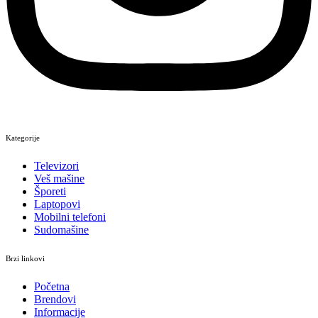
Kategorije
Televizori
Veš mašine
Šporeti
Laptopovi
Mobilni telefoni
Sudomašine
Brzi linkovi
Početna
Brendovi
Informacije