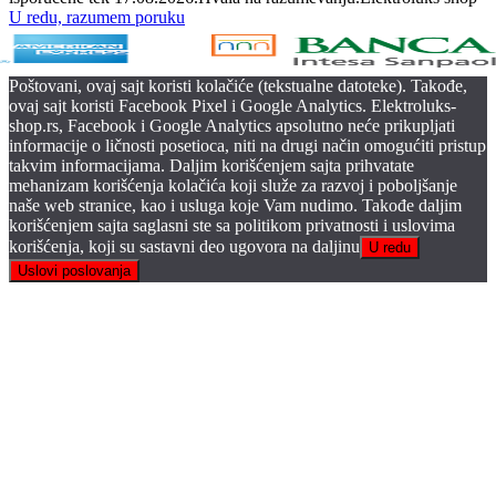
U redu, razumem poruku
Poštovani, ovaj sajt koristi kolačiće (tekstualne datoteke). Takođe,
ovaj sajt koristi Facebook Pixel i Google Analytics. Elektroluks-
shop.rs, Facebook i Google Analytics apsolutno neće prikupljati
informacije o ličnosti posetioca, niti na drugi način omogućiti pristup
takvim informacijama. Daljim korišćenjem sajta prihvatate
mehanizam korišćenja kolačića koji služe za razvoj i poboljšanje
naše web stranice, kao i usluga koje Vam nudimo. Takođe daljim
korišćenjem sajta saglasni ste sa politikom privatnosti i uslovima
korišćenja, koji su sastavni deo ugovora na daljinu
U redu
Uslovi poslovanja