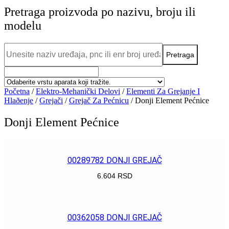
Pretraga proizvoda po nazivu, broju ili
modelu
Početna
/
Elektro-Mehanički Delovi
/
Elementi Za Grejanje I
Hlaðenje
/
Grejači
/
Grejač Za Pećnicu
/ Donji Element Pećnice
Donji Element Pećnice
00289782 DONJI GREJAČ
6.604
RSD
POGLEDAJ
00362058 DONJI GREJAČ