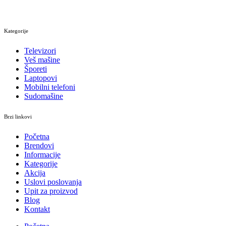
Kategorije
Televizori
Veš mašine
Šporeti
Laptopovi
Mobilni telefoni
Sudomašine
Brzi linkovi
Početna
Brendovi
Informacije
Kategorije
Akcija
Uslovi poslovanja
Upit za proizvod
Blog
Kontakt