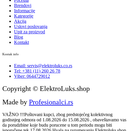
Početna
Brendovi
Informacije
Kategorije
Akcija
Uslovi poslovanja
Upit za proizvod
Blog
Kontakt
Kontak info
Email: servis@elektroluks.co.rs
Tel: +381 (11) 260 26 78
Viber: 0644729012
Copyright © ElektroLuks.shop
Made by
Profesionalci.rs
VAŽNO !!!Poštovani kupci, zbog predstojećeg kolektivnog
godisnjeg odmora od 1.08.2026 do 15.08.2026 , obaveštavamo vas
da porudzbine koje budu porucene u tom periodu mogu biti
isporučene tek 17.08.2026.Hvala na razumevanju.Elektroluks shop