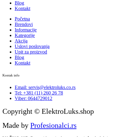
Blog
Kontakt
Početna
Brendovi
Informacije
Kategorije
Akcija
Uslovi poslovanja
Upit za proizvod
Blog
Kontakt
Kontak info
Email: servis@elektroluks.co.rs
Tel: +381 (11) 260 26 78
Viber: 0644729012
Copyright © ElektroLuks.shop
Made by
Profesionalci.rs