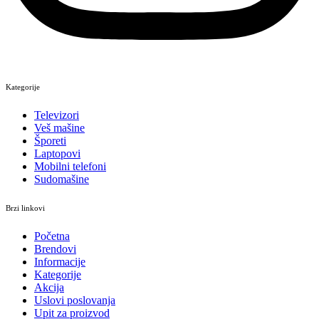
Kategorije
Televizori
Veš mašine
Šporeti
Laptopovi
Mobilni telefoni
Sudomašine
Brzi linkovi
Početna
Brendovi
Informacije
Kategorije
Akcija
Uslovi poslovanja
Upit za proizvod