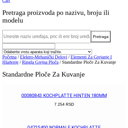
Cart
Pretraga proizvoda po nazivu, broju ili
modelu
Početna
/
Elektro-Mehanički Delovi
/
Elementi Za Grejanje I
Hlaðenje
/
Ringla Grejna Ploča
/ Standardne Ploče Za Kuvanje
Standardne Ploče Za Kuvanje
00080843 KOCHPLATTE HINTEN 180MM
7.254
RSD
POGLEDAJ
04725400 NORMALE KOCHPLATTE