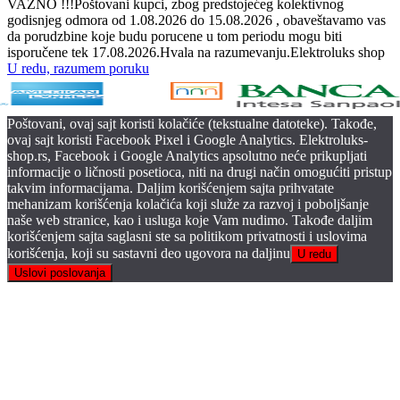
VAŽNO !!!Poštovani kupci, zbog predstojećeg kolektivnog
godisnjeg odmora od 1.08.2026 do 15.08.2026 , obaveštavamo vas
da porudzbine koje budu porucene u tom periodu mogu biti
isporučene tek 17.08.2026.Hvala na razumevanju.Elektroluks shop
U redu, razumem poruku
Poštovani, ovaj sajt koristi kolačiće (tekstualne datoteke). Takođe,
ovaj sajt koristi Facebook Pixel i Google Analytics. Elektroluks-
shop.rs, Facebook i Google Analytics apsolutno neće prikupljati
informacije o ličnosti posetioca, niti na drugi način omogućiti pristup
takvim informacijama. Daljim korišćenjem sajta prihvatate
mehanizam korišćenja kolačića koji služe za razvoj i poboljšanje
naše web stranice, kao i usluga koje Vam nudimo. Takođe daljim
korišćenjem sajta saglasni ste sa politikom privatnosti i uslovima
korišćenja, koji su sastavni deo ugovora na daljinu
U redu
Uslovi poslovanja