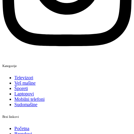
Kategorije
Televizori
Veš mašine
Šporeti
Laptopovi
Mobilni telefoni
Sudomašine
Brzi linkovi
Početna
Brendovi