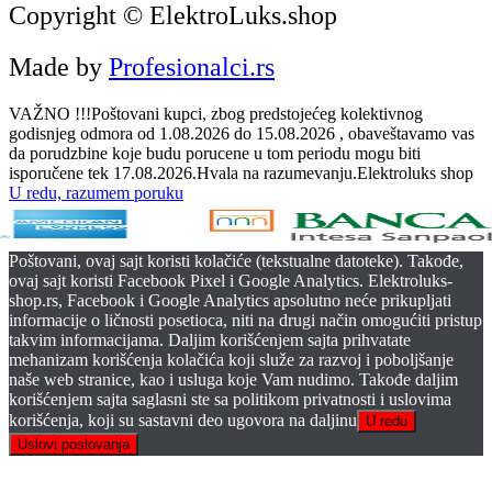
Copyright © ElektroLuks.shop
Made by
Profesionalci.rs
VAŽNO !!!Poštovani kupci, zbog predstojećeg kolektivnog
godisnjeg odmora od 1.08.2026 do 15.08.2026 , obaveštavamo vas
da porudzbine koje budu porucene u tom periodu mogu biti
isporučene tek 17.08.2026.Hvala na razumevanju.Elektroluks shop
U redu, razumem poruku
Poštovani, ovaj sajt koristi kolačiće (tekstualne datoteke). Takođe,
ovaj sajt koristi Facebook Pixel i Google Analytics. Elektroluks-
shop.rs, Facebook i Google Analytics apsolutno neće prikupljati
informacije o ličnosti posetioca, niti na drugi način omogućiti pristup
takvim informacijama. Daljim korišćenjem sajta prihvatate
mehanizam korišćenja kolačića koji služe za razvoj i poboljšanje
naše web stranice, kao i usluga koje Vam nudimo. Takođe daljim
korišćenjem sajta saglasni ste sa politikom privatnosti i uslovima
korišćenja, koji su sastavni deo ugovora na daljinu
U redu
Uslovi poslovanja