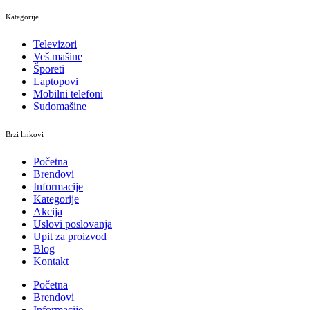
Kategorije
Televizori
Veš mašine
Šporeti
Laptopovi
Mobilni telefoni
Sudomašine
Brzi linkovi
Početna
Brendovi
Informacije
Kategorije
Akcija
Uslovi poslovanja
Upit za proizvod
Blog
Kontakt
Početna
Brendovi
Informacije