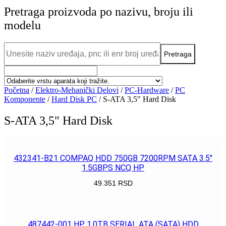
Pretraga proizvoda po nazivu, broju ili
modelu
Početna
/
Elektro-Mehanički Delovi
/
PC-Hardware
/
PC
Komponente
/
Hard Disk PC
/ S-ATA 3,5" Hard Disk
S-ATA 3,5" Hard Disk
432341-B21 COMPAQ HDD 750GB 7200RPM SATA 3.5″
1.5GBPS NCQ HP
49.351
RSD
POGLEDAJ
487442-001 HP 1.0TB SERIAL ATA (SATA) HDD