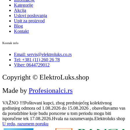
Kategorije
Akcija
Uslovi poslovanja
Upit za proizvod
Blog
Kontakt
Kontak info
Email: servis@elektroluks.co.rs
Tel: +381 (11) 260 26 78
Viber: 0644729012
Copyright © ElektroLuks.shop
Made by
Profesionalci.rs
VAŽNO !!!Poštovani kupci, zbog predstojećeg kolektivnog
godisnjeg odmora od 1.08.2026 do 15.08.2026 , obaveštavamo vas
da porudzbine koje budu porucene u tom periodu mogu biti
isporučene tek 17.08.2026.Hvala na razumevanju.Elektroluks shop
U redu, razumem poruku