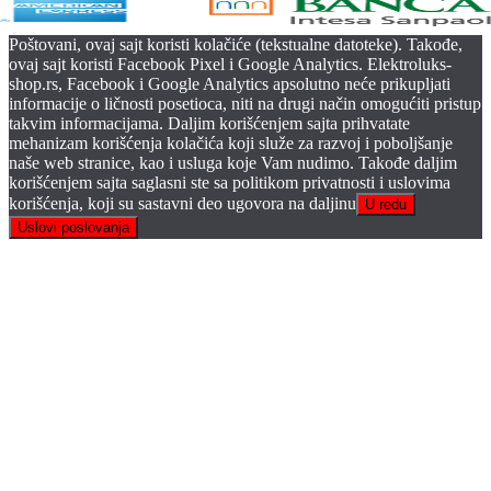
Poštovani, ovaj sajt koristi kolačiće (tekstualne datoteke). Takođe,
ovaj sajt koristi Facebook Pixel i Google Analytics. Elektroluks-
shop.rs, Facebook i Google Analytics apsolutno neće prikupljati
informacije o ličnosti posetioca, niti na drugi način omogućiti pristup
takvim informacijama. Daljim korišćenjem sajta prihvatate
mehanizam korišćenja kolačića koji služe za razvoj i poboljšanje
naše web stranice, kao i usluga koje Vam nudimo. Takođe daljim
korišćenjem sajta saglasni ste sa politikom privatnosti i uslovima
korišćenja, koji su sastavni deo ugovora na daljinu
U redu
Uslovi poslovanja