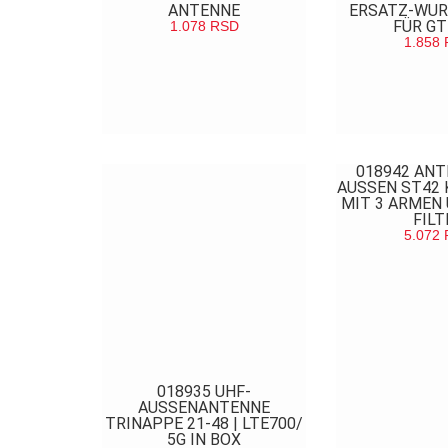
ANTENNE
ERSATZ-WUR
FÜR GT
1.078
RSD
1.858
POGLEDAJ
POGL
018942 ANT
AUSSEN ST42 
MIT 3 ARMEN 
FILT
5.072
POGL
018935 UHF-
AUSSENANTENNE
TRINAPPE 21-48 | LTE700/
5G IN BOX