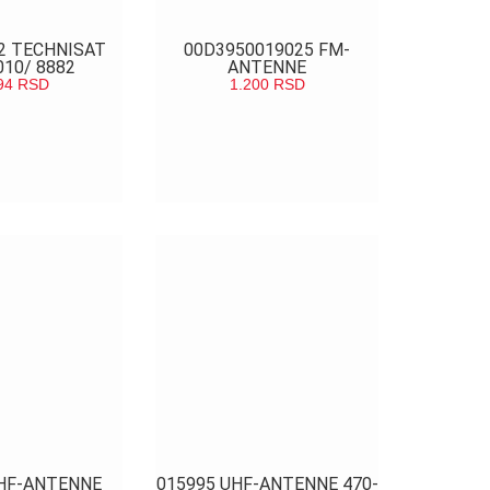
82 TECHNISAT
00D3950019025 FM-
010/ 8882
ANTENNE
94
RSD
1.200
RSD
LEDAJ
POGLEDAJ
UHF-ANTENNE
015995 UHF-ANTENNE 470-