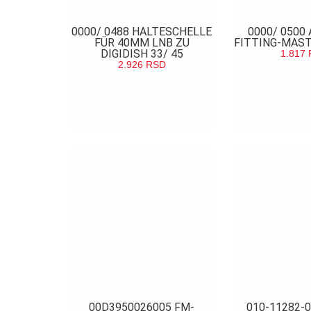
0000/ 0488 HALTESCHELLE
0000/ 0500
FÜR 40MM LNB ZU
FITTING-MAS
DIGIDISH 33/ 45
1.817
2.926
RSD
POGL
POGLEDAJ
00D3950026005 FM-
010-11282-