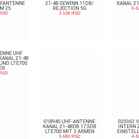
FANTENNE
21-48 GEWINN 11DB/
KANAL 21
M 25
REJECTION 5G
6.4
RSD
3.108
RSD
POG
EDAJ
POGLEDAJ
ENNE UHF
KANAL 21-48
UND LTE700
ER
RSD
EDAJ
018945 UHF-ANTENNE
020362 
KANAL 21-48DB 17,5DB
INTERN 
LTE700 MIT 3 ARMEN
EINSTELL
5.680
RSD
4.4