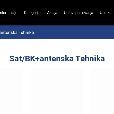
Informacije
Kategorije
Akcija
Uslovi poslovanja
Upit za 
antenska Tehnika
Sat/BK+antenska Tehnika