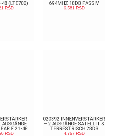
-48 (LTE700)
694MHZ 18DB PASSIV
21
RSD
6.581
RSD
LEDAJ
POGLEDAJ
VERSTÄRKER
020392 INNENVERSTÄRKER
2 AUSGÄNGE
– 2 AUSGÄNGE SATELLIT &
BAR F 21-48
TERRESTRISCH 28DB
50
RSD
4.757
RSD