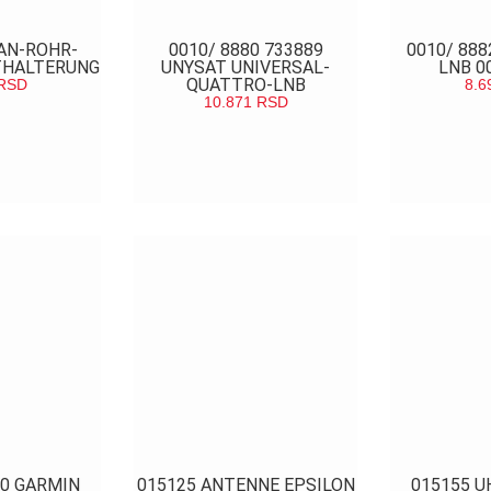
 AN-ROHR-
0010/ 8880 733889
0010/ 88
THALTERUNG
UNYSAT UNIVERSAL-
LNB 0
QUATTRO-LNB
RSD
8.6
10.871
RSD
EDAJ
POG
POGLEDAJ
00 GARMIN
015125 ANTENNE EPSILON
015155 