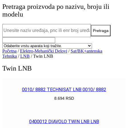
Pretraga proizvoda po nazivu, broju ili
modelu
Početna
/
Elektro-Mehanički Delovi
/
Sat/BK+antenska
Tehnika
/
LNB
/ Twin LNB
Twin LNB
0010/ 8882 TECHNISAT LNB 0010/ 8882
8.694
RSD
POGLEDAJ
0400012 DIAVOLO TWIN LNB LNB