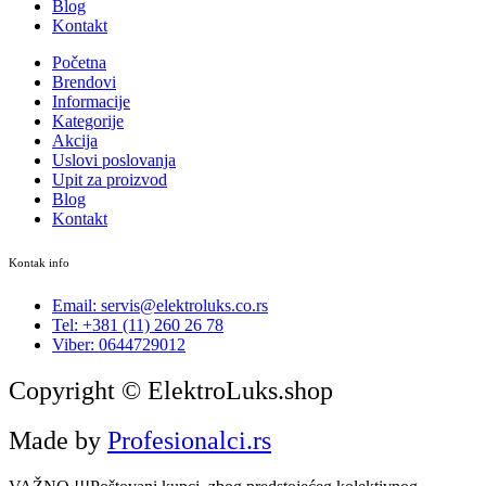
Blog
Kontakt
Početna
Brendovi
Informacije
Kategorije
Akcija
Uslovi poslovanja
Upit za proizvod
Blog
Kontakt
Kontak info
Email: servis@elektroluks.co.rs
Tel: +381 (11) 260 26 78
Viber: 0644729012
Copyright © ElektroLuks.shop
Made by
Profesionalci.rs