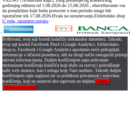
VAŽNO !!!Poštovani kupci, zbog predstojećeg kolektivnog
godisnjeg odmora od 1.08.2026 do 15.08.2026 , obaveštavamo vas
da porudzbine koje budu porucene u tom periodu mogu biti
isporučene tek 17.08.2026.Hvala na razumevanju.Elektroluks shop
U redu, razumem poruku
Poštovani, ovaj sajt koristi kolačiće (tekstualne datoteke). Takođe,
ovaj sajt koristi Facebook Pixel i Google Analytics. Elektroluks-
shop.rs, Facebook i Google Analytics apsolutno neće prikupljati
informacije o ličnosti posetioca, niti na drugi način omogućiti pristup
takvim informacijama. Daljim korišćenjem sajta prihvatate
mehanizam korišćenja kolačića koji služe za razvoj i poboljšanje
naše web stranice, kao i usluga koje Vam nudimo. Takođe daljim
korišćenjem sajta saglasni ste sa politikom privatnosti i uslovima
korišćenja, koji su sastavni deo ugovora na daljinu
U redu
Uslovi poslovanja