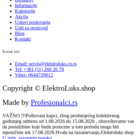
Informacije
Kategorije
Akcija
Uslovi poslovanja
Upit za proizvod
Blog
Kontakt
Kontak info
Email: servis@elektroluks.co.rs
Tel: +381 (11) 260 26 78
Viber: 0644729012
Copyright © ElektroLuks.shop
Made by
Profesionalci.rs
VAŽNO !!!Poštovani kupci, zbog predstojećeg kolektivnog
godisnjeg odmora od 1.08.2026 do 15.08.2026 , obaveštavamo vas
da porudzbine koje budu porucene u tom periodu mogu biti
isporučene tek 17.08.2026.Hvala na razumevanju.Elektroluks shop
U redu, razumem poruku