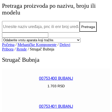
Pretraga proizvoda po nazivu, broju ili
modelu
Početna
/
Mehaničke Komponente
/
Delovi
Pribora
/
Rende
/ Strugač Bubnja
Strugač Bubnja
00753400 BUBANJ
1.703
RSD
POGLEDAJ
00753401 BUBANJ