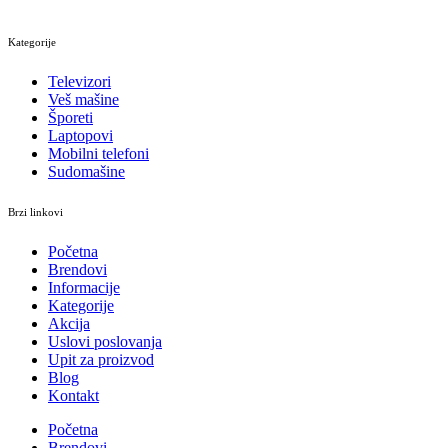
Kategorije
Televizori
Veš mašine
Šporeti
Laptopovi
Mobilni telefoni
Sudomašine
Brzi linkovi
Početna
Brendovi
Informacije
Kategorije
Akcija
Uslovi poslovanja
Upit za proizvod
Blog
Kontakt
Početna
Brendovi