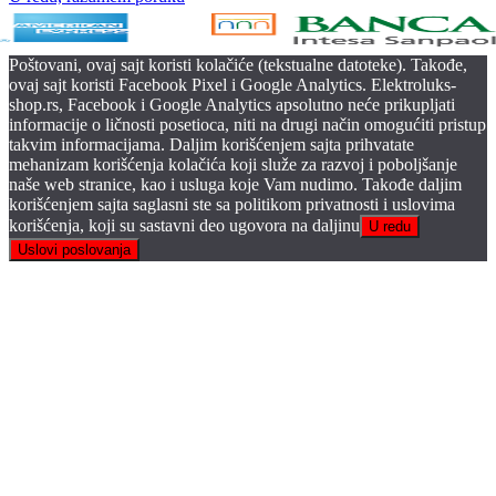
Poštovani, ovaj sajt koristi kolačiće (tekstualne datoteke). Takođe,
ovaj sajt koristi Facebook Pixel i Google Analytics. Elektroluks-
shop.rs, Facebook i Google Analytics apsolutno neće prikupljati
informacije o ličnosti posetioca, niti na drugi način omogućiti pristup
takvim informacijama. Daljim korišćenjem sajta prihvatate
mehanizam korišćenja kolačića koji služe za razvoj i poboljšanje
naše web stranice, kao i usluga koje Vam nudimo. Takođe daljim
korišćenjem sajta saglasni ste sa politikom privatnosti i uslovima
korišćenja, koji su sastavni deo ugovora na daljinu
U redu
Uslovi poslovanja