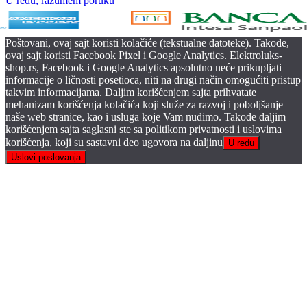
U redu, razumem poruku
Poštovani, ovaj sajt koristi kolačiće (tekstualne datoteke). Takođe,
ovaj sajt koristi Facebook Pixel i Google Analytics. Elektroluks-
shop.rs, Facebook i Google Analytics apsolutno neće prikupljati
informacije o ličnosti posetioca, niti na drugi način omogućiti pristup
takvim informacijama. Daljim korišćenjem sajta prihvatate
mehanizam korišćenja kolačića koji služe za razvoj i poboljšanje
naše web stranice, kao i usluga koje Vam nudimo. Takođe daljim
korišćenjem sajta saglasni ste sa politikom privatnosti i uslovima
korišćenja, koji su sastavni deo ugovora na daljinu
U redu
Uslovi poslovanja