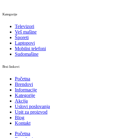
Kategorije
Televizori
Veš mašine
Šporeti
Laptopovi
Mobilni telefoni
Sudomašine
Brzi linkovi
Početna
Brendovi
Informacije
Kategorije
Akcija
Uslovi poslovanja
Upit za proizvod
Blog
Kontakt
Početna