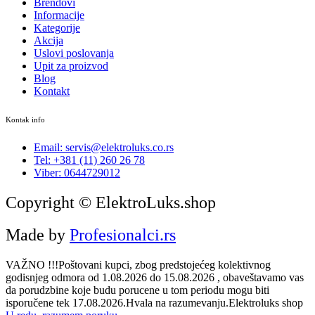
Brendovi
Informacije
Kategorije
Akcija
Uslovi poslovanja
Upit za proizvod
Blog
Kontakt
Kontak info
Email: servis@elektroluks.co.rs
Tel: +381 (11) 260 26 78
Viber: 0644729012
Copyright © ElektroLuks.shop
Made by
Profesionalci.rs
VAŽNO !!!Poštovani kupci, zbog predstojećeg kolektivnog
godisnjeg odmora od 1.08.2026 do 15.08.2026 , obaveštavamo vas
da porudzbine koje budu porucene u tom periodu mogu biti
isporučene tek 17.08.2026.Hvala na razumevanju.Elektroluks shop