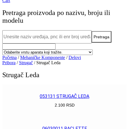
Cart
Pretraga proizvoda po nazivu, broju ili
modelu
Početna
/
Mehaničke Komponente
/
Delovi
Pribora
/
Strugač
/ Strugač Leda
Strugač Leda
053131 STRUGAČ LEDA
2.100
RSD
POGLEDAJ
06030011 RACLETTE