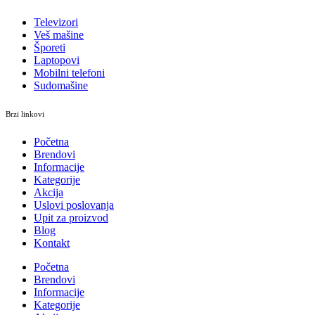
Televizori
Veš mašine
Šporeti
Laptopovi
Mobilni telefoni
Sudomašine
Brzi linkovi
Početna
Brendovi
Informacije
Kategorije
Akcija
Uslovi poslovanja
Upit za proizvod
Blog
Kontakt
Početna
Brendovi
Informacije
Kategorije