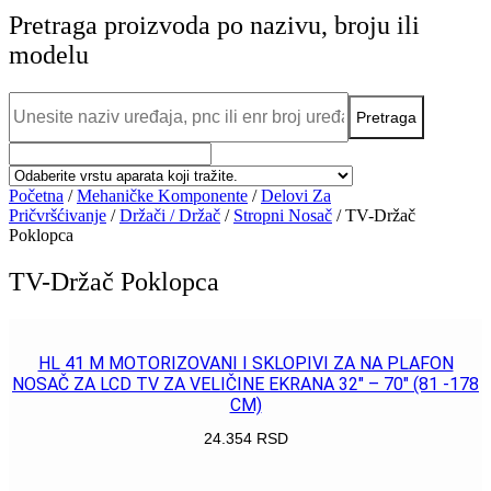
Pretraga proizvoda po nazivu, broju ili
modelu
Početna
/
Mehaničke Komponente
/
Delovi Za
Pričvršćivanje
/
Držači / Držač
/
Stropni Nosač
/ TV-Držač
Poklopca
TV-Držač Poklopca
HL 41 M MOTORIZOVANI I SKLOPIVI ZA NA PLAFON
NOSAČ ZA LCD TV ZA VELIČINE EKRANA 32″ – 70″ (81 -178
CM)
24.354
RSD
POGLEDAJ