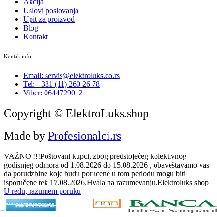
Akcija
Uslovi poslovanja
Upit za proizvod
Blog
Kontakt
Kontak info
Email: servis@elektroluks.co.rs
Tel: +381 (11) 260 26 78
Viber: 0644729012
Copyright © ElektroLuks.shop
Made by
Profesionalci.rs
VAŽNO !!!Poštovani kupci, zbog predstojećeg kolektivnog
godisnjeg odmora od 1.08.2026 do 15.08.2026 , obaveštavamo vas
da porudzbine koje budu porucene u tom periodu mogu biti
isporučene tek 17.08.2026.Hvala na razumevanju.Elektroluks shop
U redu, razumem poruku