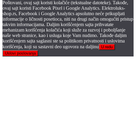
Poštovani, ovaj sajt koristi kolačiće (tekstualne datoteke). Takođe,
ovaj sajt koristi Facebook Pixel i Google Analytics. Elektroluks-
shop.rs, Facebook i Google Analytics apsolutno neće prikupljati
informacije o ličnosti posetioca, niti na drugi način omogućiti pristup
takvim informacijama. Daljim korišćenjem sajta prihvatate
mehanizam korišćenja kolačića koji služe za razvoj i poboljšanje
naše web stranice, kao i usluga koje Vam nudimo. Takođe daljim
korišćenjem sajta saglasni ste sa politikom privatnosti i uslovima
korišćenja, koji su sastavni deo ugovora na daljinu
U redu
Uslovi poslovanja