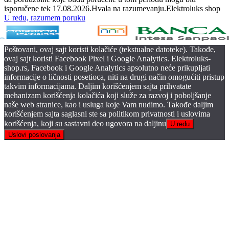
isporučene tek 17.08.2026.Hvala na razumevanju.Elektroluks shop
U redu, razumem poruku
Poštovani, ovaj sajt koristi kolačiće (tekstualne datoteke). Takođe,
ovaj sajt koristi Facebook Pixel i Google Analytics. Elektroluks-
shop.rs, Facebook i Google Analytics apsolutno neće prikupljati
informacije o ličnosti posetioca, niti na drugi način omogućiti pristup
takvim informacijama. Daljim korišćenjem sajta prihvatate
mehanizam korišćenja kolačića koji služe za razvoj i poboljšanje
naše web stranice, kao i usluga koje Vam nudimo. Takođe daljim
korišćenjem sajta saglasni ste sa politikom privatnosti i uslovima
korišćenja, koji su sastavni deo ugovora na daljinu
U redu
Uslovi poslovanja