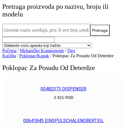
Pretraga proizvoda po nazivu, broju ili
modelu
Početna
/
Mehaničke Komponente
/
Deo
Kućišta
/
Poklopac/Kapak
/ Poklopac Za Posudu Od Deterdze
Poklopac Za Posudu Od Deterdze
00482073 DISPENSER
2.921
RSD
POGLEDAJ
00641845 EINSPÜLSCHALENOBERTEIL