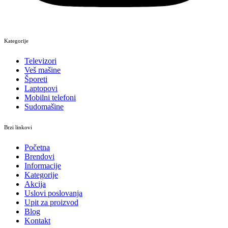
Kategorije
Televizori
Veš mašine
Šporeti
Laptopovi
Mobilni telefoni
Sudomašine
Brzi linkovi
Početna
Brendovi
Informacije
Kategorije
Akcija
Uslovi poslovanja
Upit za proizvod
Blog
Kontakt