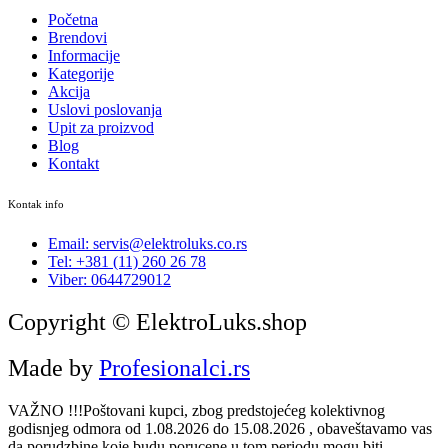
Početna
Brendovi
Informacije
Kategorije
Akcija
Uslovi poslovanja
Upit za proizvod
Blog
Kontakt
Kontak info
Email: servis@elektroluks.co.rs
Tel: +381 (11) 260 26 78
Viber: 0644729012
Copyright © ElektroLuks.shop
Made by
Profesionalci.rs
VAŽNO !!!Poštovani kupci, zbog predstojećeg kolektivnog
godisnjeg odmora od 1.08.2026 do 15.08.2026 , obaveštavamo vas
da porudzbine koje budu porucene u tom periodu mogu biti