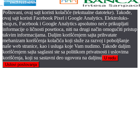
Poštovani, ovaj sajt koristi kolačiće (tekstualne datoteke). Takođe,
ovaj sajt koristi Facebook Pixel i Google Analytics. Elektroluks-
shop.rs, Facebook i Google Analytics apsolutno neće prikupljati
informacije o ličnosti posetioca, niti na drugi način omogućiti pristup
takvim informacijama. Daljim korišćenjem sajta prihvatate
mehanizam korišćenja kolačića koji služe za razvoj i poboljšanje
naše web stranice, kao i usluga koje Vam nudimo. Takođe daljim
korišćenjem sajta saglasni ste sa politikom privatnosti i uslovima
korišćenja, koji su sastavni deo ugovora na daljinu
U redu
Uslovi poslovanja