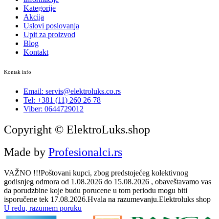
Kategorije
Akcija
Uslovi poslovanja
Upit za proizvod
Blog
Kontakt
Kontak info
Email: servis@elektroluks.co.rs
Tel: +381 (11) 260 26 78
Viber: 0644729012
Copyright © ElektroLuks.shop
Made by
Profesionalci.rs
VAŽNO !!!Poštovani kupci, zbog predstojećeg kolektivnog
godisnjeg odmora od 1.08.2026 do 15.08.2026 , obaveštavamo vas
da porudzbine koje budu porucene u tom periodu mogu biti
isporučene tek 17.08.2026.Hvala na razumevanju.Elektroluks shop
U redu, razumem poruku