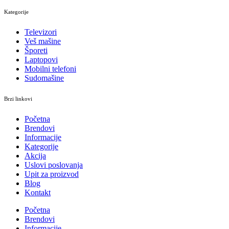
Kategorije
Televizori
Veš mašine
Šporeti
Laptopovi
Mobilni telefoni
Sudomašine
Brzi linkovi
Početna
Brendovi
Informacije
Kategorije
Akcija
Uslovi poslovanja
Upit za proizvod
Blog
Kontakt
Početna
Brendovi
Informacije