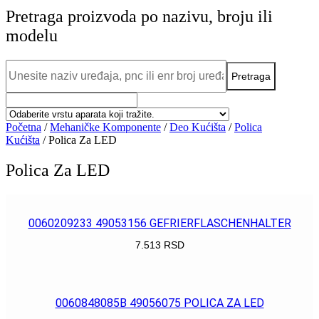
Pretraga proizvoda po nazivu, broju ili
modelu
Početna
/
Mehaničke Komponente
/
Deo Kućišta
/
Polica
Kućišta
/ Polica Za LED
Polica Za LED
0060209233 49053156 GEFRIERFLASCHENHALTER
7.513
RSD
POGLEDAJ
0060848085B 49056075 POLICA ZA LED