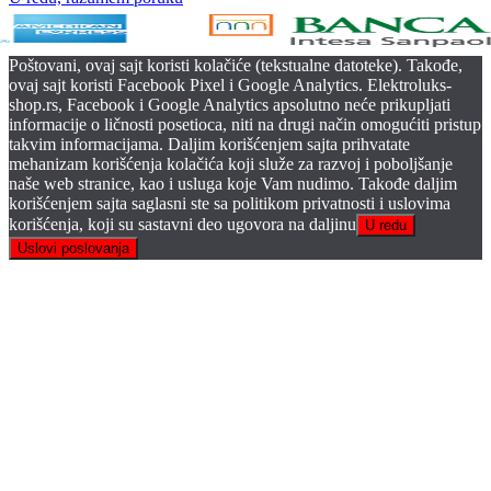
Poštovani, ovaj sajt koristi kolačiće (tekstualne datoteke). Takođe,
ovaj sajt koristi Facebook Pixel i Google Analytics. Elektroluks-
shop.rs, Facebook i Google Analytics apsolutno neće prikupljati
informacije o ličnosti posetioca, niti na drugi način omogućiti pristup
takvim informacijama. Daljim korišćenjem sajta prihvatate
mehanizam korišćenja kolačića koji služe za razvoj i poboljšanje
naše web stranice, kao i usluga koje Vam nudimo. Takođe daljim
korišćenjem sajta saglasni ste sa politikom privatnosti i uslovima
korišćenja, koji su sastavni deo ugovora na daljinu
U redu
Uslovi poslovanja