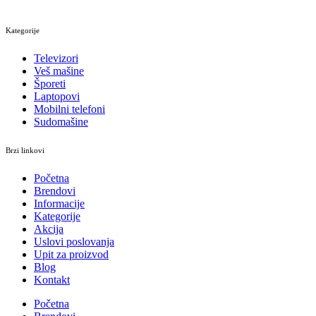
Kategorije
Televizori
Veš mašine
Šporeti
Laptopovi
Mobilni telefoni
Sudomašine
Brzi linkovi
Početna
Brendovi
Informacije
Kategorije
Akcija
Uslovi poslovanja
Upit za proizvod
Blog
Kontakt
Početna