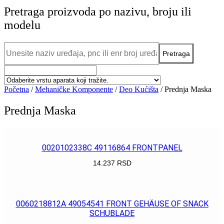
Pretraga proizvoda po nazivu, broju ili
modelu
Početna
/
Mehaničke Komponente
/
Deo Kućišta
/ Prednja Maska
Prednja Maska
0020102338C 49116864 FRONTPANEL
14.237
RSD
POGLEDAJ
0060218812A 49054541 FRONT GEHÄUSE OF SNACK
SCHUBLADE