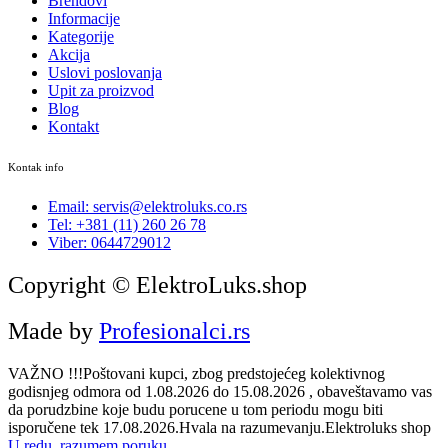
Brendovi
Informacije
Kategorije
Akcija
Uslovi poslovanja
Upit za proizvod
Blog
Kontakt
Kontak info
Email: servis@elektroluks.co.rs
Tel: +381 (11) 260 26 78
Viber: 0644729012
Copyright © ElektroLuks.shop
Made by
Profesionalci.rs
VAŽNO !!!Poštovani kupci, zbog predstojećeg kolektivnog
godisnjeg odmora od 1.08.2026 do 15.08.2026 , obaveštavamo vas
da porudzbine koje budu porucene u tom periodu mogu biti
isporučene tek 17.08.2026.Hvala na razumevanju.Elektroluks shop
U redu, razumem poruku