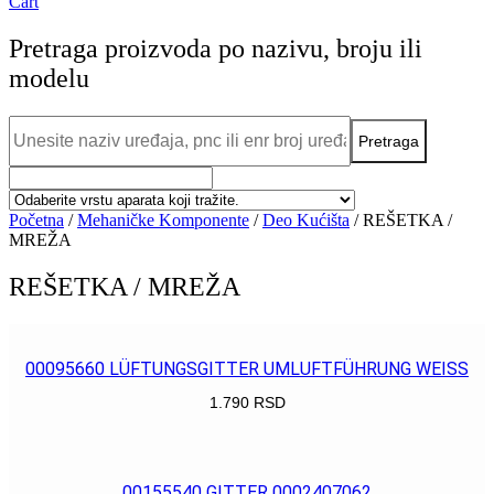
Cart
Pretraga proizvoda po nazivu, broju ili
modelu
Početna
/
Mehaničke Komponente
/
Deo Kućišta
/ REŠETKA /
MREŽA
REŠETKA / MREŽA
00095660 LÜFTUNGSGITTER UMLUFTFÜHRUNG WEISS
1.790
RSD
POGLEDAJ
00155540 GITTER 0002407062