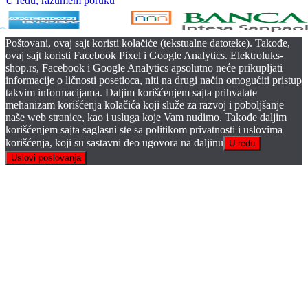
U redu, razumem poruku
Poštovani, ovaj sajt koristi kolačiće (tekstualne datoteke). Takođe,
ovaj sajt koristi Facebook Pixel i Google Analytics. Elektroluks-
shop.rs, Facebook i Google Analytics apsolutno neće prikupljati
informacije o ličnosti posetioca, niti na drugi način omogućiti pristup
takvim informacijama. Daljim korišćenjem sajta prihvatate
mehanizam korišćenja kolačića koji služe za razvoj i poboljšanje
naše web stranice, kao i usluga koje Vam nudimo. Takođe daljim
korišćenjem sajta saglasni ste sa politikom privatnosti i uslovima
korišćenja, koji su sastavni deo ugovora na daljinu
U redu
Uslovi poslovanja