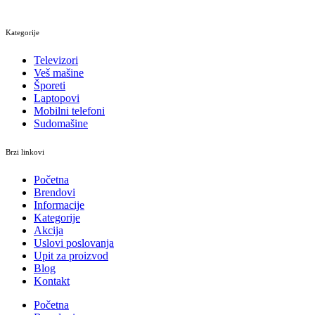
Kategorije
Televizori
Veš mašine
Šporeti
Laptopovi
Mobilni telefoni
Sudomašine
Brzi linkovi
Početna
Brendovi
Informacije
Kategorije
Akcija
Uslovi poslovanja
Upit za proizvod
Blog
Kontakt
Početna