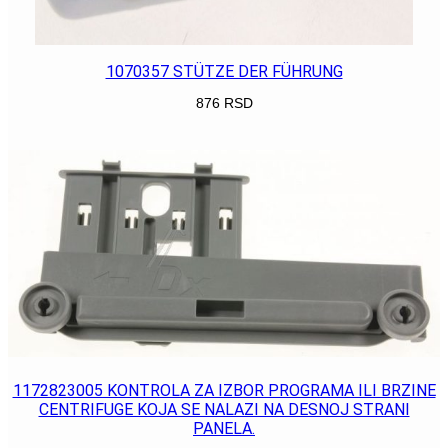
1070357 STÜTZE DER FÜHRUNG
876
RSD
POGLEDAJ
1172823005 KONTROLA ZA IZBOR PROGRAMA ILI BRZINE
CENTRIFUGE KOJA SE NALAZI NA DESNOJ STRANI
PANELA.