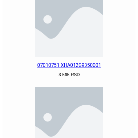
07010751 XHA012G9350001
3.565
RSD
POGLEDAJ