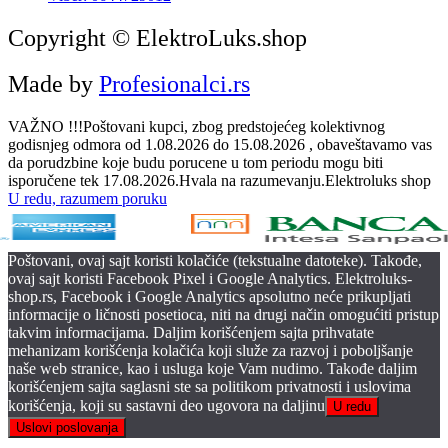
Copyright © ElektroLuks.shop
Made by
Profesionalci.rs
VAŽNO !!!Poštovani kupci, zbog predstojećeg kolektivnog
godisnjeg odmora od 1.08.2026 do 15.08.2026 , obaveštavamo vas
da porudzbine koje budu porucene u tom periodu mogu biti
isporučene tek 17.08.2026.Hvala na razumevanju.Elektroluks shop
U redu, razumem poruku
Poštovani, ovaj sajt koristi kolačiće (tekstualne datoteke). Takođe,
ovaj sajt koristi Facebook Pixel i Google Analytics. Elektroluks-
shop.rs, Facebook i Google Analytics apsolutno neće prikupljati
informacije o ličnosti posetioca, niti na drugi način omogućiti pristup
takvim informacijama. Daljim korišćenjem sajta prihvatate
mehanizam korišćenja kolačića koji služe za razvoj i poboljšanje
naše web stranice, kao i usluga koje Vam nudimo. Takođe daljim
korišćenjem sajta saglasni ste sa politikom privatnosti i uslovima
korišćenja, koji su sastavni deo ugovora na daljinu
U redu
Uslovi poslovanja