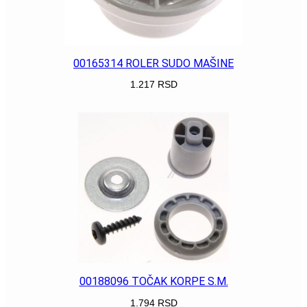
00165314 ROLER SUDO MAŠINE
1.217
RSD
POGLEDAJ
00188096 TOČAK KORPE S.M.
1.794
RSD