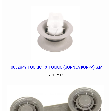
POGLEDAJ
10032849 TOČKIĆ 1X TOČKIĆ (GORNJA KORPA) S.M
791
RSD
POGLEDAJ