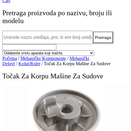
Cart
Pretraga proizvoda po nazivu, broju ili
modelu
Početna
/
Mehaničke Komponente
/
Mehanički
Delovi
/
Kolut/Roler
/ Točak Za Korpu Mašine Za Sudove
Točak Za Korpu Mašine Za Sudove