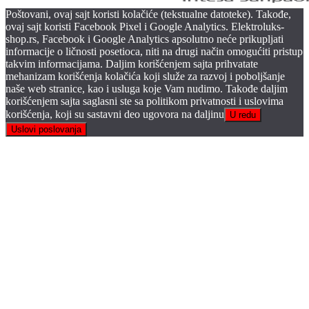
Poštovani, ovaj sajt koristi kolačiće (tekstualne datoteke). Takođe,
ovaj sajt koristi Facebook Pixel i Google Analytics. Elektroluks-
shop.rs, Facebook i Google Analytics apsolutno neće prikupljati
informacije o ličnosti posetioca, niti na drugi način omogućiti pristup
takvim informacijama. Daljim korišćenjem sajta prihvatate
mehanizam korišćenja kolačića koji služe za razvoj i poboljšanje
naše web stranice, kao i usluga koje Vam nudimo. Takođe daljim
korišćenjem sajta saglasni ste sa politikom privatnosti i uslovima
korišćenja, koji su sastavni deo ugovora na daljinu
U redu
Uslovi poslovanja