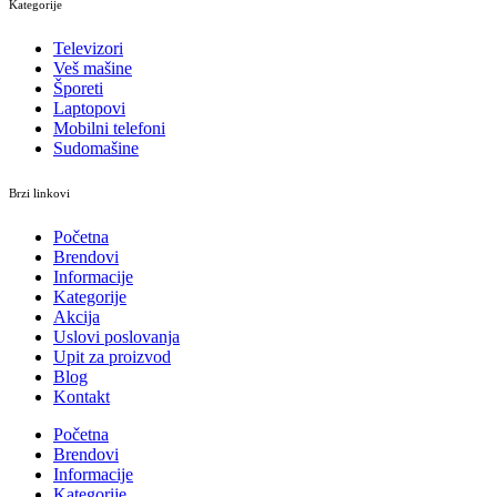
Kategorije
Televizori
Veš mašine
Šporeti
Laptopovi
Mobilni telefoni
Sudomašine
Brzi linkovi
Početna
Brendovi
Informacije
Kategorije
Akcija
Uslovi poslovanja
Upit za proizvod
Blog
Kontakt
Početna
Brendovi
Informacije
Kategorije