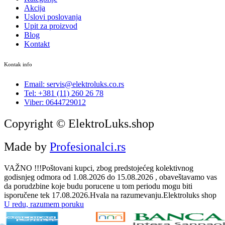
Akcija
Uslovi poslovanja
Upit za proizvod
Blog
Kontakt
Kontak info
Email: servis@elektroluks.co.rs
Tel: +381 (11) 260 26 78
Viber: 0644729012
Copyright © ElektroLuks.shop
Made by
Profesionalci.rs
VAŽNO !!!Poštovani kupci, zbog predstojećeg kolektivnog
godisnjeg odmora od 1.08.2026 do 15.08.2026 , obaveštavamo vas
da porudzbine koje budu porucene u tom periodu mogu biti
isporučene tek 17.08.2026.Hvala na razumevanju.Elektroluks shop
U redu, razumem poruku