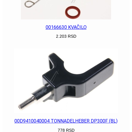
00166630 KVAČILO
2.203
RSD
POGLEDAJ
00D9410040004 TONNADELHEBER DP300F (BL)
778
RSD