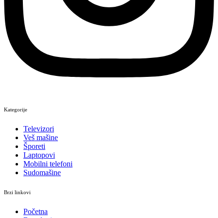
Kategorije
Televizori
Veš mašine
Šporeti
Laptopovi
Mobilni telefoni
Sudomašine
Brzi linkovi
Početna