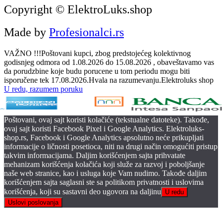
Copyright © ElektroLuks.shop
Made by
Profesionalci.rs
VAŽNO !!!Poštovani kupci, zbog predstojećeg kolektivnog
godisnjeg odmora od 1.08.2026 do 15.08.2026 , obaveštavamo vas
da porudzbine koje budu porucene u tom periodu mogu biti
isporučene tek 17.08.2026.Hvala na razumevanju.Elektroluks shop
U redu, razumem poruku
Poštovani, ovaj sajt koristi kolačiće (tekstualne datoteke). Takođe,
ovaj sajt koristi Facebook Pixel i Google Analytics. Elektroluks-
shop.rs, Facebook i Google Analytics apsolutno neće prikupljati
informacije o ličnosti posetioca, niti na drugi način omogućiti pristup
takvim informacijama. Daljim korišćenjem sajta prihvatate
mehanizam korišćenja kolačića koji služe za razvoj i poboljšanje
naše web stranice, kao i usluga koje Vam nudimo. Takođe daljim
korišćenjem sajta saglasni ste sa politikom privatnosti i uslovima
korišćenja, koji su sastavni deo ugovora na daljinu
U redu
Uslovi poslovanja