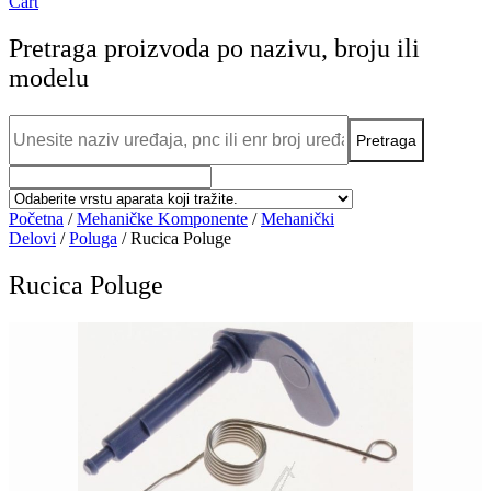
Cart
Pretraga proizvoda po nazivu, broju ili
modelu
Početna
/
Mehaničke Komponente
/
Mehanički
Delovi
/
Poluga
/ Rucica Poluge
Rucica Poluge