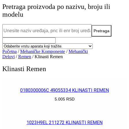
Pretraga proizvoda po nazivu, broju ili
modelu
Početna
/
Mehaničke Komponente
/
Mehanički
Delovi
/
Remen
/ Klinasti Remen
Klinasti Remen
0180300006C 49055334 KLINASTI REMEN
5.005
RSD
POGLEDAJ
1023H9EL 211272 KLINASTI REMEN