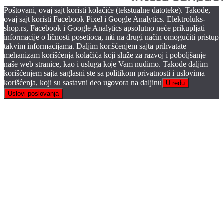
Poštovani, ovaj sajt koristi kolačiće (tekstualne datoteke). Takođe,
ovaj sajt koristi Facebook Pixel i Google Analytics. Elektroluks-
shop.rs, Facebook i Google Analytics apsolutno neće prikupljati
informacije o ličnosti posetioca, niti na drugi način omogućiti pristup
takvim informacijama. Daljim korišćenjem sajta prihvatate
mehanizam korišćenja kolačića koji služe za razvoj i poboljšanje
naše web stranice, kao i usluga koje Vam nudimo. Takođe daljim
korišćenjem sajta saglasni ste sa politikom privatnosti i uslovima
korišćenja, koji su sastavni deo ugovora na daljinu
U redu
Uslovi poslovanja