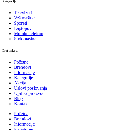
Kategorije
Televizori
Veš mašine
Šporeti
Laptopovi
Mobilni telefoni
Sudomašine
Brzi linkovi
Početna
Brendovi
Informacije
Kategorije
Akcija
Uslovi poslovanja
Upit za proizvod
Blog
Kontakt
Početna
Brendovi
Informacije
Kategorije