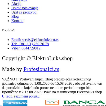
Akcija
Uslovi poslovanja
Upit za proizvod
Blog
Kontakt
Kontak info
Email: servis@elektroluks.co.rs
Tel: +381 (11) 260 26 78
Viber: 0644729012
Copyright © ElektroLuks.shop
Made by
Profesionalci.rs
VAŽNO !!!Poštovani kupci, zbog predstojećeg kolektivnog
godisnjeg odmora od 1.08.2026 do 15.08.2026 , obaveštavamo vas
da porudzbine koje budu porucene u tom periodu mogu biti
isporučene tek 17.08.2026.Hvala na razumevanju.Elektroluks shop
U redu, razumem poruku