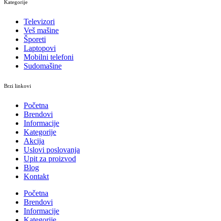
Kategorije
Televizori
Veš mašine
Šporeti
Laptopovi
Mobilni telefoni
Sudomašine
Brzi linkovi
Početna
Brendovi
Informacije
Kategorije
Akcija
Uslovi poslovanja
Upit za proizvod
Blog
Kontakt
Početna
Brendovi
Informacije
Kategorije