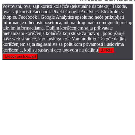
Poštovani, ovaj sajt koristi kolačiće (tekstualne datoteke). Takođe,
ovaj sajt koristi Facebook Pixel i Google Analytics. Elektroluks-
shop.rs, Facebook i Google Analytics apsolutno neće prikupljati
informacije o ličnosti posetioca, niti na drugi način omogućiti pristup
takvim informacijama. Daljim korišćenjem sajta prihvatate
mehanizam korišćenja kolačića koji služe za razvoj i poboljšanje
naše web stranice, kao i usluga koje Vam nudimo. Takođe daljim
korišćenjem sajta saglasni ste sa politikom privatnosti i uslovima
korišćenja, koji su sastavni deo ugovora na daljinu
U redu
Uslovi poslovanja