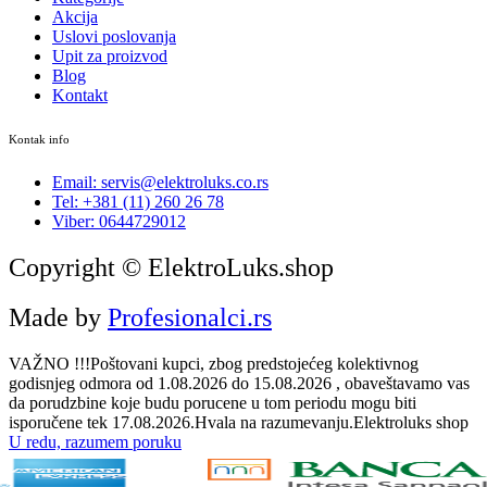
Akcija
Uslovi poslovanja
Upit za proizvod
Blog
Kontakt
Kontak info
Email: servis@elektroluks.co.rs
Tel: +381 (11) 260 26 78
Viber: 0644729012
Copyright © ElektroLuks.shop
Made by
Profesionalci.rs
VAŽNO !!!Poštovani kupci, zbog predstojećeg kolektivnog
godisnjeg odmora od 1.08.2026 do 15.08.2026 , obaveštavamo vas
da porudzbine koje budu porucene u tom periodu mogu biti
isporučene tek 17.08.2026.Hvala na razumevanju.Elektroluks shop
U redu, razumem poruku