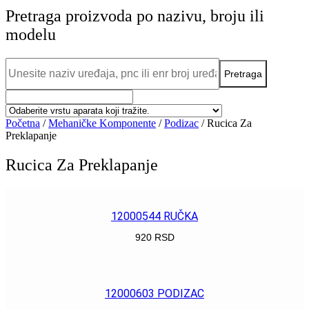
Pretraga proizvoda po nazivu, broju ili
modelu
Početna
/
Mehaničke Komponente
/
Podizac
/ Rucica Za
Preklapanje
Rucica Za Preklapanje
12000544 RUČKA
920
RSD
POGLEDAJ
12000603 PODIZAC