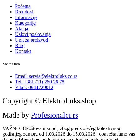
Početna
Brendovi
Informacije
Kategorije
Akcija
Uslovi poslovanja
Upit za proizvod
Blog
Kontakt
Kontak info
Email: servis@elektroluks.co.rs
Tel: +381 (11) 260 26 78
Viber: 0644729012
Copyright © ElektroLuks.shop
Made by
Profesionalci.rs
VAŽNO !!!Poštovani kupci, zbog predstojećeg kolektivnog
godisnjeg odmora od 1.08.2026 do 15.08.2026 , obaveštavamo vas
da porudzbine koje budu porucene u tom periodu mogu biti