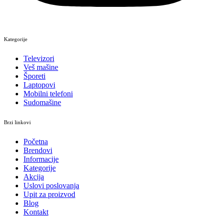
Kategorije
Televizori
Veš mašine
Šporeti
Laptopovi
Mobilni telefoni
Sudomašine
Brzi linkovi
Početna
Brendovi
Informacije
Kategorije
Akcija
Uslovi poslovanja
Upit za proizvod
Blog
Kontakt