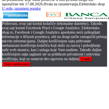
isporučene tek 17.08.2026.Hvala na razumevanju.Elektroluks shop
U redu, razumem poruku
Poštovani, ovaj sajt koristi kolačiće (tekstualne datoteke). Takođe,
ovaj sajt koristi Facebook Pixel i Google Analytics. Elektroluks-
shop.rs, Facebook i Google Analytics apsolutno neće prikupljati
informacije o ličnosti posetioca, niti na drugi način omogućiti pristup
takvim informacijama. Daljim korišćenjem sajta prihvatate
mehanizam korišćenja kolačića koji služe za razvoj i poboljšanje
naše web stranice, kao i usluga koje Vam nudimo. Takođe daljim
korišćenjem sajta saglasni ste sa politikom privatnosti i uslovima
korišćenja, koji su sastavni deo ugovora na daljinu
U redu
Uslovi poslovanja