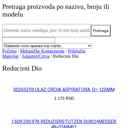
Pretraga proizvoda po nazivu, broju ili
modelu
Početna
/
Mehaničke Komponente
/
Priključni
Materijal
/
Adapteri/Creva
/ Reducirni Dio
Reducirni Dio
00265259 ULAZ CREVA ASPIRATORA, D= 120MM
1.175
RSD
POGLEDAJ
1.609.200.976 REDUZIERSTUTZEN DURCHMESSER:
49>35MM01