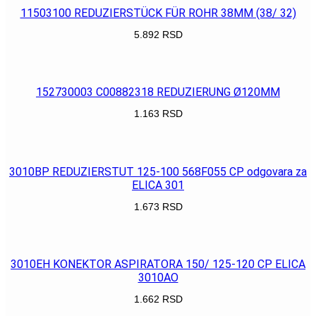
11503100 REDUZIERSTÜCK FÜR ROHR 38MM (38/ 32)
5.892
RSD
POGLEDAJ
152730003 C00882318 REDUZIERUNG Ø120MM
1.163
RSD
POGLEDAJ
3010BP REDUZIERSTUT 125-100 568F055 CP odgovara za
ELICA 301
1.673
RSD
POGLEDAJ
3010EH KONEKTOR ASPIRATORA 150/ 125-120 CP ELICA
3010AO
1.662
RSD