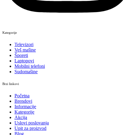
Kategorije
Televizori
Veš mašine
Šporeti
Laptopovi
Mobilni telefoni
Sudomašine
Brzi linkovi
Početna
Brendovi
Informacije
Kategorije
Akcija
Uslovi poslovanja
Upit za proizvod
Blog