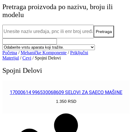
Pretraga proizvoda po nazivu, broju ili
modelu
Početna
/
Mehaničke Komponente
/
Priključni
Materijal
/
Cevi
/ Spojni Delovi
Spojni Delovi
17000614 996530068609 SELOVI ZA SAECO MAŠINE
1.350
RSD
POGLEDAJ