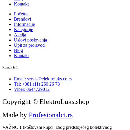
Kontakt
Početna
Brendovi
Informacije
Kategorije
Akcija
Uslovi poslovanja
Upit za proizvod
Blog
Kontakt
Kontak info
Email: servis@elektroluks.co.rs
Tel: +381 (11) 260 26 78
Viber: 0644729012
Copyright © ElektroLuks.shop
Made by
Profesionalci.rs
VAŽNO !!!Poštovani kupci, zbog predstojećeg kolektivnog