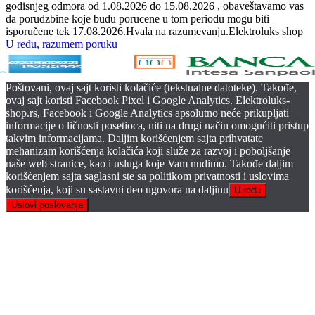
godisnjeg odmora od 1.08.2026 do 15.08.2026 , obaveštavamo vas
da porudzbine koje budu porucene u tom periodu mogu biti
isporučene tek 17.08.2026.Hvala na razumevanju.Elektroluks shop
U redu, razumem poruku
Poštovani, ovaj sajt koristi kolačiće (tekstualne datoteke). Takođe,
ovaj sajt koristi Facebook Pixel i Google Analytics. Elektroluks-
shop.rs, Facebook i Google Analytics apsolutno neće prikupljati
informacije o ličnosti posetioca, niti na drugi način omogućiti pristup
takvim informacijama. Daljim korišćenjem sajta prihvatate
mehanizam korišćenja kolačića koji služe za razvoj i poboljšanje
naše web stranice, kao i usluga koje Vam nudimo. Takođe daljim
korišćenjem sajta saglasni ste sa politikom privatnosti i uslovima
korišćenja, koji su sastavni deo ugovora na daljinu
U redu
Uslovi poslovanja