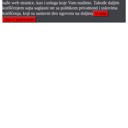
naše web stranice, kao i usluga koje Vam nudimo. Takođe daljim
korišćenjem sajta saglasni ste sa politikom privatnosti i uslovima
korišćenja, koji su sastavni deo ugovora na daljinu
U redu
Uslovi poslovanja