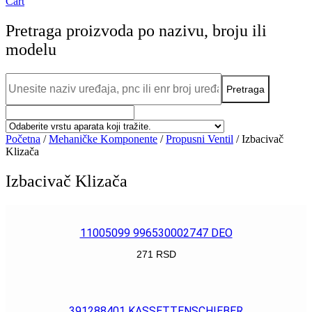
Cart
Pretraga proizvoda po nazivu, broju ili
modelu
Početna
/
Mehaničke Komponente
/
Propusni Ventil
/ Izbacivač
Klizača
Izbacivač Klizača
11005099 996530002747 DEO
271
RSD
POGLEDAJ
391288401 KASSETTENSCHIEBER