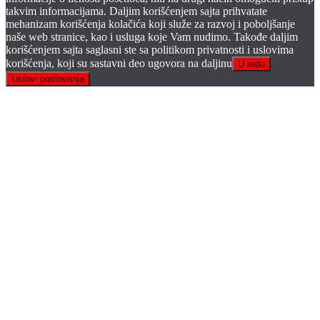
takvim informacijama. Daljim korišćenjem sajta prihvatate
mehanizam korišćenja kolačića koji služe za razvoj i poboljšanje
naše web stranice, kao i usluga koje Vam nudimo. Takođe daljim
korišćenjem sajta saglasni ste sa politikom privatnosti i uslovima
korišćenja, koji su sastavni deo ugovora na daljinu
U redu
Uslovi poslovanja