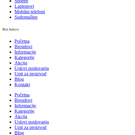
Šporeti
Laptopovi
Mobilni telefoni
Sudomašine
Brzi linkovi
Početna
Brendovi
Informacije
Kategorije
Akcija
Uslovi poslovanja
Upit za proizvod
Blog
Kontakt
Početna
Brendovi
Informacije
Kategorije
Akcija
Uslovi poslovanja
Upit za proizvod
Blog