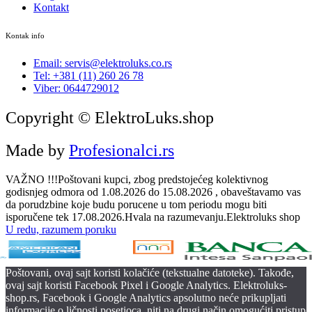
Kontakt
Kontak info
Email: servis@elektroluks.co.rs
Tel: +381 (11) 260 26 78
Viber: 0644729012
Copyright © ElektroLuks.shop
Made by
Profesionalci.rs
VAŽNO !!!Poštovani kupci, zbog predstojećeg kolektivnog
godisnjeg odmora od 1.08.2026 do 15.08.2026 , obaveštavamo vas
da porudzbine koje budu porucene u tom periodu mogu biti
isporučene tek 17.08.2026.Hvala na razumevanju.Elektroluks shop
U redu, razumem poruku
Poštovani, ovaj sajt koristi kolačiće (tekstualne datoteke). Takođe,
ovaj sajt koristi Facebook Pixel i Google Analytics. Elektroluks-
shop.rs, Facebook i Google Analytics apsolutno neće prikupljati
informacije o ličnosti posetioca, niti na drugi način omogućiti pristup