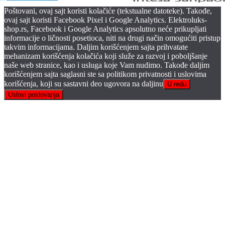
Poštovani, ovaj sajt koristi kolačiće (tekstualne datoteke). Takođe,
ovaj sajt koristi Facebook Pixel i Google Analytics. Elektroluks-
shop.rs, Facebook i Google Analytics apsolutno neće prikupljati
informacije o ličnosti posetioca, niti na drugi način omogućiti pristup
takvim informacijama. Daljim korišćenjem sajta prihvatate
mehanizam korišćenja kolačića koji služe za razvoj i poboljšanje
naše web stranice, kao i usluga koje Vam nudimo. Takođe daljim
korišćenjem sajta saglasni ste sa politikom privatnosti i uslovima
korišćenja, koji su sastavni deo ugovora na daljinu
U redu
Uslovi poslovanja