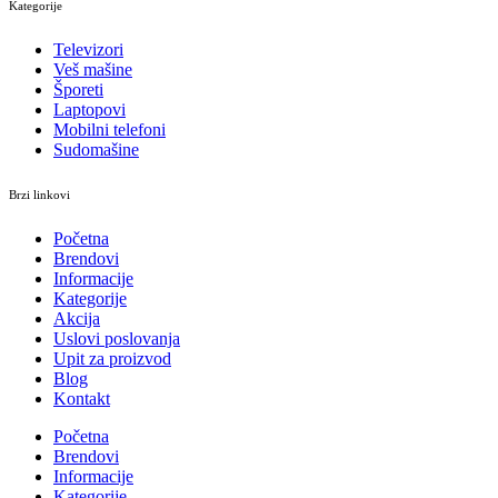
Kategorije
Televizori
Veš mašine
Šporeti
Laptopovi
Mobilni telefoni
Sudomašine
Brzi linkovi
Početna
Brendovi
Informacije
Kategorije
Akcija
Uslovi poslovanja
Upit za proizvod
Blog
Kontakt
Početna
Brendovi
Informacije
Kategorije