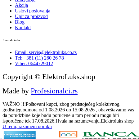
Akcija
Uslovi poslovanja
Upit za proizvod
Blog
Kontakt
Kontak info
Email: servis@elektroluks.co.rs
Tel: +381 (11) 260 26 78
Viber: 0644729012
Copyright © ElektroLuks.shop
Made by
Profesionalci.rs
VAŽNO !!!Poštovani kupci, zbog predstojećeg kolektivnog
godisnjeg odmora od 1.08.2026 do 15.08.2026 , obaveštavamo vas
da porudzbine koje budu porucene u tom periodu mogu biti
isporučene tek 17.08.2026.Hvala na razumevanju.Elektroluks shop
U redu, razumem poruku