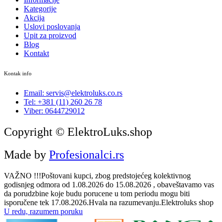
Kategorije
Akcija
Uslovi poslovanja
Upit za proizvod
Blog
Kontakt
Kontak info
Email: servis@elektroluks.co.rs
Tel: +381 (11) 260 26 78
Viber: 0644729012
Copyright © ElektroLuks.shop
Made by
Profesionalci.rs
VAŽNO !!!Poštovani kupci, zbog predstojećeg kolektivnog
godisnjeg odmora od 1.08.2026 do 15.08.2026 , obaveštavamo vas
da porudzbine koje budu porucene u tom periodu mogu biti
isporučene tek 17.08.2026.Hvala na razumevanju.Elektroluks shop
U redu, razumem poruku