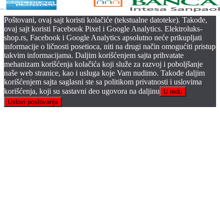
Poštovani, ovaj sajt koristi kolačiće (tekstualne datoteke). Takođe,
ovaj sajt koristi Facebook Pixel i Google Analytics. Elektroluks-
shop.rs, Facebook i Google Analytics apsolutno neće prikupljati
informacije o ličnosti posetioca, niti na drugi način omogućiti pristup
takvim informacijama. Daljim korišćenjem sajta prihvatate
mehanizam korišćenja kolačića koji služe za razvoj i poboljšanje
naše web stranice, kao i usluga koje Vam nudimo. Takođe daljim
korišćenjem sajta saglasni ste sa politikom privatnosti i uslovima
korišćenja, koji su sastavni deo ugovora na daljinu
U redu
Uslovi poslovanja