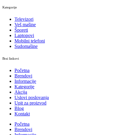
Kategorije
Televizori
Veš mašine
Šporeti
Laptopovi
Mobilni telefoni
Sudomašine
Brzi linkovi
Početna
Brendovi
Informacije
Kategorije
Akcija
Uslovi poslovanja
Upit za proizvod
Blog
Kontakt
Početna
Brendovi
Informacije