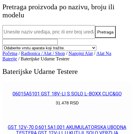
Pretraga proizvoda po nazivu, broju ili
modelu
Početna
/
Radionica / Alat / Shop
/
Napojni Alat
/
Alat Na
Baterije
/ Baterijske Udarne Testere
Baterijske Udarne Testere
06015A5101 GST 18V-LI S SOLO L-BOXX CLIC&GO
31.478
RSD
POGLEDAJ
GST 12V-70 0.601.5A1.001 AKUMULATORSKA UBODNA
TESTERA GST 12V-LI, U KUTIJI, SOLO VERZIJA