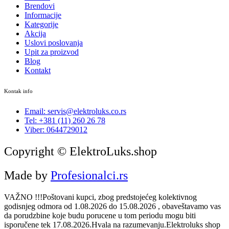
Brendovi
Informacije
Kategorije
Akcija
Uslovi poslovanja
Upit za proizvod
Blog
Kontakt
Kontak info
Email: servis@elektroluks.co.rs
Tel: +381 (11) 260 26 78
Viber: 0644729012
Copyright © ElektroLuks.shop
Made by
Profesionalci.rs
VAŽNO !!!Poštovani kupci, zbog predstojećeg kolektivnog
godisnjeg odmora od 1.08.2026 do 15.08.2026 , obaveštavamo vas
da porudzbine koje budu porucene u tom periodu mogu biti
isporučene tek 17.08.2026.Hvala na razumevanju.Elektroluks shop