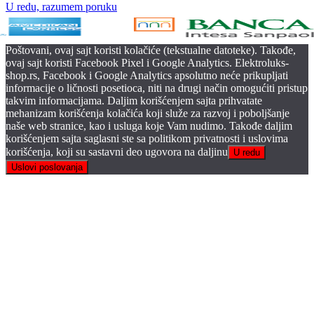
U redu, razumem poruku
Poštovani, ovaj sajt koristi kolačiće (tekstualne datoteke). Takođe,
ovaj sajt koristi Facebook Pixel i Google Analytics. Elektroluks-
shop.rs, Facebook i Google Analytics apsolutno neće prikupljati
informacije o ličnosti posetioca, niti na drugi način omogućiti pristup
takvim informacijama. Daljim korišćenjem sajta prihvatate
mehanizam korišćenja kolačića koji služe za razvoj i poboljšanje
naše web stranice, kao i usluga koje Vam nudimo. Takođe daljim
korišćenjem sajta saglasni ste sa politikom privatnosti i uslovima
korišćenja, koji su sastavni deo ugovora na daljinu
U redu
Uslovi poslovanja