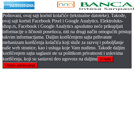
Poštovani, ovaj sajt koristi kolačiće (tekstualne datoteke). Takođe,
ovaj sajt koristi Facebook Pixel i Google Analytics. Elektroluks-
shop.rs, Facebook i Google Analytics apsolutno neće prikupljati
informacije o ličnosti posetioca, niti na drugi način omogućiti pristup
takvim informacijama. Daljim korišćenjem sajta prihvatate
mehanizam korišćenja kolačića koji služe za razvoj i poboljšanje
naše web stranice, kao i usluga koje Vam nudimo. Takođe daljim
korišćenjem sajta saglasni ste sa politikom privatnosti i uslovima
korišćenja, koji su sastavni deo ugovora na daljinu
U redu
Uslovi poslovanja