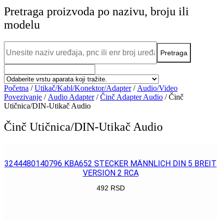
Pretraga proizvoda po nazivu, broju ili
modelu
Početna
/
Utikač/Kabl/Konektor/Adapter
/
Audio/Video
Povezivanje
/
Audio Adapter
/
Činč Adapter Audio
/ Činč
Utičnica/DIN-Utikač Audio
Činč Utičnica/DIN-Utikač Audio
3244480140796 KBA652 STECKER MÄNNLICH DIN 5 BREIT
VERSION 2 RCA
492
RSD
POGLEDAJ