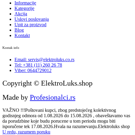
Informacije
Kategorije
Akcija
Uslovi poslovanja
Upit za proizvod
Blog
Kontakt
Kontak info
Email: servis@elektroluks.co.rs
Tel: +381 (11) 260 26 78
Viber: 0644729012
Copyright © ElektroLuks.shop
Made by
Profesionalci.rs
VAŽNO !!!Poštovani kupci, zbog predstojećeg kolektivnog
godisnjeg odmora od 1.08.2026 do 15.08.2026 , obaveštavamo vas
da porudzbine koje budu porucene u tom periodu mogu biti
isporučene tek 17.08.2026.Hvala na razumevanju.Elektroluks shop
U redu, razumem poruku