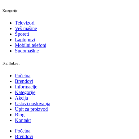
Kategorije
Televizori
Veš mašine
Šporeti
Laptopovi
Mobilni telefoni
Sudomašine
Brzi linkovi
Početna
Brendovi
Informacije
Kategorije
Akcija
Uslovi poslovanja
Upit za proizvod
Blog
Kontakt
Početna
Brendovi