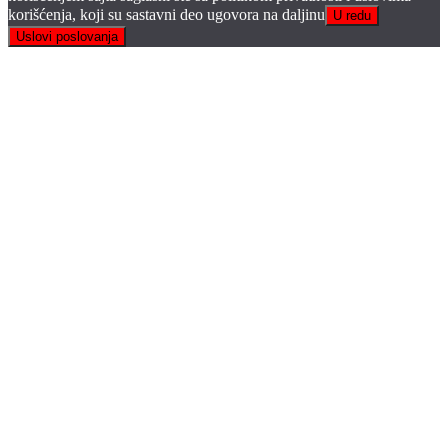
korišćenja, koji su sastavni deo ugovora na daljinu
U redu
Uslovi poslovanja