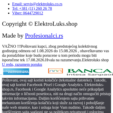
Email: servis@elektroluks.co.rs
Tel: +381 (11) 260 26 78
Viber: 0644729012
Copyright © ElektroLuks.shop
Made by
Profesionalci.rs
VAŽNO !!!Poštovani kupci, zbog predstojećeg kolektivnog
godisnjeg odmora od 1.08.2026 do 15.08.2026 , obaveštavamo vas
da porudzbine koje budu porucene u tom periodu mogu biti
isporučene tek 17.08.2026.Hvala na razumevanju.Elektroluks shop
U redu, razumem poruku
Poštovani, ovaj sajt koristi kolačiće (tekstualne datoteke). Takođe,
ovaj sajt koristi Facebook Pixel i Google Analytics. Elektroluks-
shop.rs, Facebook i Google Analytics apsolutno neće prikupljati
informacije o ličnosti posetioca, niti na drugi način omogućiti pristup
takvim informacijama. Daljim korišćenjem sajta prihvatate
mehanizam korišćenja kolačića koji služe za razvoj i poboljšanje
naše web stranice, kao i usluga koje Vam nudimo. Takođe daljim
korišćenjem sajta saglasni ste sa politikom privatnosti i uslovima