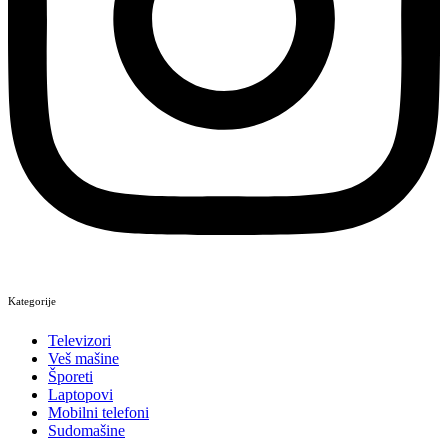
Kategorije
Televizori
Veš mašine
Šporeti
Laptopovi
Mobilni telefoni
Sudomašine