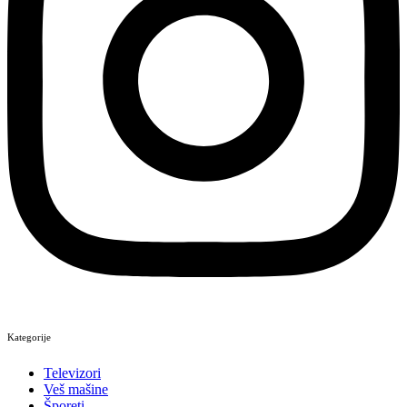
Kategorije
Televizori
Veš mašine
Šporeti