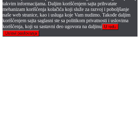
takvim informacijama. Daljim korišćenjem sajta prihvatate
mehanizam korišćenja kolačića koji služe za razvoj i poboljšanje
naše web stranice, kao i usluga koje Vam nudimo. Takođe daljim
korišćenjem sajta saglasni ste sa politikom privatnosti i uslovima
korišćenja, koji su sastavni deo ugovora na daljinu
U redu
Uslovi poslovanja