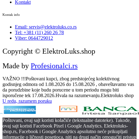
Kontakt
Kontak info
Email: servis@elektroluks.co.rs
Tel: +381 (11) 260 26 78
Viber: 0644729012
Copyright © ElektroLuks.shop
Made by
Profesionalci.rs
VAŽNO !!!Poštovani kupci, zbog predstojećeg kolektivnog
godisnjeg odmora od 1.08.2026 do 15.08.2026 , obaveštavamo vas
da porudzbine koje budu porucene u tom periodu mogu biti
isporučene tek 17.08.2026.Hvala na razumevanju.Elektroluks shop
U redu, razumem poruku
Poštovani, ovaj sajt koristi kolačiće (tekstualne datoteke). Takođe,
ovaj sajt koristi Facebook Pixel i Google Analytics. Elektroluks-
shop.rs, Facebook i Google Analytics apsolutno neće prikupljati
informacije o ličnosti posetioca, niti na drugi način omogućiti pristup