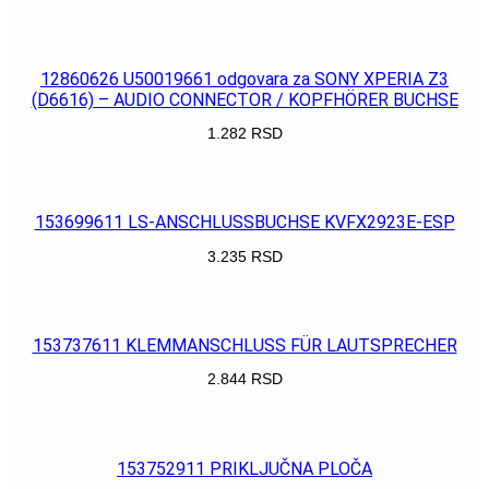
POGLEDAJ
12860626 U50019661 odgovara za SONY XPERIA Z3
(D6616) – AUDIO CONNECTOR / KOPFHÖRER BUCHSE
1.282
RSD
POGLEDAJ
153699611 LS-ANSCHLUSSBUCHSE KVFX2923E-ESP
3.235
RSD
POGLEDAJ
153737611 KLEMMANSCHLUSS FÜR LAUTSPRECHER
2.844
RSD
POGLEDAJ
153752911 PRIKLJUČNA PLOČA