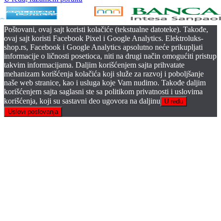
Poštovani, ovaj sajt koristi kolačiće (tekstualne datoteke). Takođe,
ovaj sajt koristi Facebook Pixel i Google Analytics. Elektroluks-
shop.rs, Facebook i Google Analytics apsolutno neće prikupljati
informacije o ličnosti posetioca, niti na drugi način omogućiti pristup
takvim informacijama. Daljim korišćenjem sajta prihvatate
mehanizam korišćenja kolačića koji služe za razvoj i poboljšanje
naše web stranice, kao i usluga koje Vam nudimo. Takođe daljim
korišćenjem sajta saglasni ste sa politikom privatnosti i uslovima
korišćenja, koji su sastavni deo ugovora na daljinu
U redu
Uslovi poslovanja