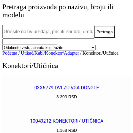
Pretraga proizvoda po nazivu, broju ili
modelu
Početna
/
Utikač/Kabl/Konektor/Adapter
/ Konektori/Utičnica
Konektori/Utičnica
03X6779 DVI ZU VGA DONGLE
8.303
RSD
POGLEDAJ
10043212 KONEKTORI/ UTIČNICA
1.168
RSD