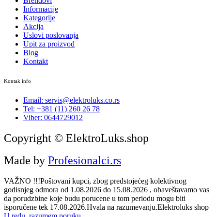
Brendovi
Informacije
Kategorije
Akcija
Uslovi poslovanja
Upit za proizvod
Blog
Kontakt
Kontak info
Email: servis@elektroluks.co.rs
Tel: +381 (11) 260 26 78
Viber: 0644729012
Copyright © ElektroLuks.shop
Made by
Profesionalci.rs
VAŽNO !!!Poštovani kupci, zbog predstojećeg kolektivnog
godisnjeg odmora od 1.08.2026 do 15.08.2026 , obaveštavamo vas
da porudzbine koje budu porucene u tom periodu mogu biti
isporučene tek 17.08.2026.Hvala na razumevanju.Elektroluks shop
U redu, razumem poruku