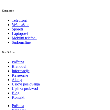
Kategorije
Televizori
Veš mašine
Šporeti
Laptopovi
Mobilni telefoni
Sudomašine
Brzi linkovi
Početna
Brendovi
Informacije
Kategorije
Akcija
Uslovi poslovanja
Upit za proizvod
Blog
Kontakt
Početna