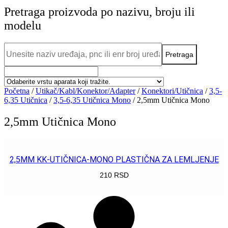
Pretraga proizvoda po nazivu, broju ili
modelu
Početna
/
Utikač/Kabl/Konektor/Adapter
/
Konektori/Utičnica
/
3,5-
6,35 Utičnica
/
3,5-6,35 Utičnica Mono
/ 2,5mm Utičnica Mono
2,5mm Utičnica Mono
2,5MM KK-UTIČNICA-MONO PLASTIČNA ZA LEMLJENJE
210
RSD
POGLEDAJ