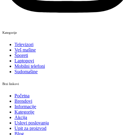
Kategorije
Televizori
Veš mašine
Šporeti
Laptopovi
Mobilni telefoni
Sudomašine
Brzi linkovi
Početna
Brendovi
Informacije
Kategorije
Akcija
Uslovi poslovanja
Upit za proizvod
Blog