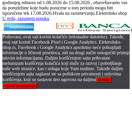
godisnjeg odmora od 1.08.2026 do 15.08.2026 , obaveštavamo vas
da porudzbine koje budu porucene u tom periodu mogu biti
isporučene tek 17.08.2026.Hvala na razumevanju.Elektroluks shop
U redu, razumem poruku
Poštovani, ovaj sajt koristi kolačiće (tekstualne datoteke). Takođe,
ovaj sajt koristi Facebook Pixel i Google Analytics. Elektroluks-
shop.rs, Facebook i Google Analytics apsolutno neće prikupljati
informacije o ličnosti posetioca, niti na drugi način omogućiti pristup
takvim informacijama. Daljim korišćenjem sajta prihvatate
mehanizam korišćenja kolačića koji služe za razvoj i poboljšanje
naše web stranice, kao i usluga koje Vam nudimo. Takođe daljim
korišćenjem sajta saglasni ste sa politikom privatnosti i uslovima
korišćenja, koji su sastavni deo ugovora na daljinu
U redu
Uslovi poslovanja