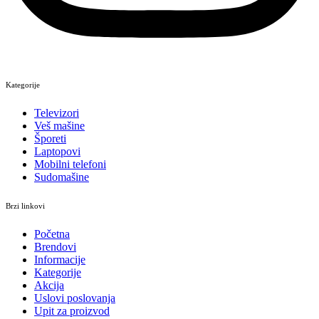
Kategorije
Televizori
Veš mašine
Šporeti
Laptopovi
Mobilni telefoni
Sudomašine
Brzi linkovi
Početna
Brendovi
Informacije
Kategorije
Akcija
Uslovi poslovanja
Upit za proizvod