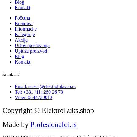
Blog
Kontakt
Početna
Brendovi
Informacije
Kategorije
Akcija
Uslovi poslovanja
Upit za proizvod
Blog
Kontakt
Kontak info
Email: servis@elektroluks.co.rs
Tel: +381 (11) 260 26 78
Viber: 0644729012
Copyright © ElektroLuks.shop
Made by
Profesionalci.rs