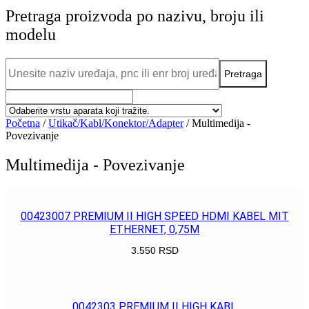
Pretraga proizvoda po nazivu, broju ili
modelu
Početna
/
Utikač/Kabl/Konektor/Adapter
/ Multimedija -
Povezivanje
Multimedija - Povezivanje
00423007 PREMIUM II HIGH SPEED HDMI KABEL MIT
ETHERNET, 0,75M
3.550
RSD
POGLEDAJ
0042303 PREMIUM II HIGH KABL