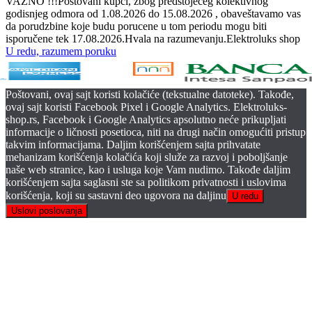
VAŽNO !!!Poštovani kupci, zbog predstojećeg kolektivnog
godisnjeg odmora od 1.08.2026 do 15.08.2026 , obaveštavamo vas
da porudzbine koje budu porucene u tom periodu mogu biti
isporučene tek 17.08.2026.Hvala na razumevanju.Elektroluks shop
U redu, razumem poruku
Poštovani, ovaj sajt koristi kolačiće (tekstualne datoteke). Takođe,
ovaj sajt koristi Facebook Pixel i Google Analytics. Elektroluks-
shop.rs, Facebook i Google Analytics apsolutno neće prikupljati
informacije o ličnosti posetioca, niti na drugi način omogućiti pristup
takvim informacijama. Daljim korišćenjem sajta prihvatate
mehanizam korišćenja kolačića koji služe za razvoj i poboljšanje
naše web stranice, kao i usluga koje Vam nudimo. Takođe daljim
korišćenjem sajta saglasni ste sa politikom privatnosti i uslovima
korišćenja, koji su sastavni deo ugovora na daljinu
U redu
Uslovi poslovanja